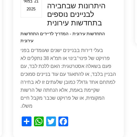
21 במאי
היתרונות שבחבירה
2025
לבניינים נוספים
בתחדשות עירונית
התחדשות עירונית - המדריך לדיירים
התחדשות
עירונית
בעלי דירות בבניינים ישנים שעומדים בפני
פרויקט של פינוי־בינוי או תמ”א 38 נתקלים לא
פעם בשאלה אסטרטגית: האם ללכת לבד, עם
הבניין בלבד, או להתאגד עם עוד בניינים סמוכים
למתחם אחד גדול? כמובן שלעתים זו לא בחירה
שקיימת באמת, אלא הנחתה של הרשות
המקומית, או של פרויקט שכבר מקבל חיים
משלו.
S
W
T
F
h
h
wi
a