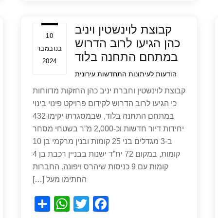
ar
at
tt
c
e
s
er
e
קבוצת לוינשטין ויניב
A
b
10
כהן הגיעו לרוב הדרוש
p
o
בנובמבר
במתחם התחנה בלוד
2024
p
o
הודעות לעיתונות
התחדשות עירונית
k
קבוצת לוינשטין וחברת יניב כהן החזקות מדווחות
כי הגיעו לרוב הדרוש לקידום פרויקט פינוי בינוי
במתחם התחנה בלוד, שבמסגרתו יקימו 432
יחידות דיור חדשות וכ-2,000 מ”ר בשטחי מסחר
ב-3 מגדלים בני 25 קומות ובנין מרקמי בן 10
קומות, במקום 72 יח”ד ישנות בבניין רכבת בן 4
קומות עם 9 כניסות שיהרס ויפונה. החברות
החתימו מעל […]
S
W
T
F