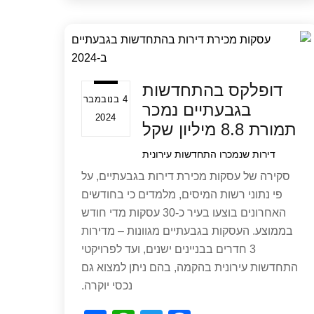
ar
at
tt
c
e
s
er
e
A
b
p
o
דופלקס בהתחדשות
p
o
4 בנובמבר
בגבעתיים נמכר
k
2024
תמורת 8.8 מיליון שקל
דירות שנמכרו
התחדשות עירונית
סקירה של עסקות מכירת דירות בגבעתיים, על
פי נתוני רשות המיסים, מלמדים כי בחודשים
האחרונים בוצעו בעיר כ-30 עסקות מדי חודש
בממוצע. העסקות בגבעתיים מגוונות – מדירות
3 חדרים בבניינים ישנים, ועד לפרויקטי
התחדשות עירונית בהקמה, בהם ניתן למצוא גם
נכסי יוקרה.