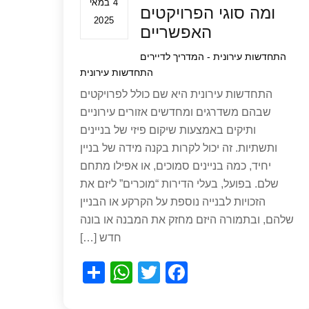
4 במאי
ומה סוגי הפרויקטים
2025
האפשריים
התחדשות עירונית - המדריך לדיירים
התחדשות עירונית
התחדשות עירונית היא שם כולל לפרויקטים
שבהם משדרגים ומחדשים אזורים עירוניים
ותיקים באמצעות שיקום פיזי של בניינים
ותשתיות. זה יכול לקרות בקנה מידה של בניין
יחיד, כמה בניינים סמוכים, או אפילו מתחם
שלם. בפועל, בעלי הדירות “מוכרים” ליזם את
הזכויות לבנייה נוספת על הקרקע או הבניין
שלהם, ובתמורה היזם מחזק את המבנה או בונה
חדש […]
S
W
T
F
h
h
wi
a