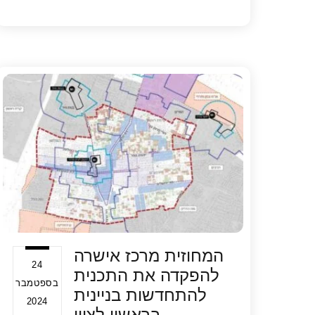
h
h
wi
a
ar
at
tt
c
e
s
er
e
A
b
p
o
p
o
k
המחוזית מרכז אישרה
24
להפקדה את התכנית
בספטמבר
להתחדשות בניינית
2024
בראשון לציון