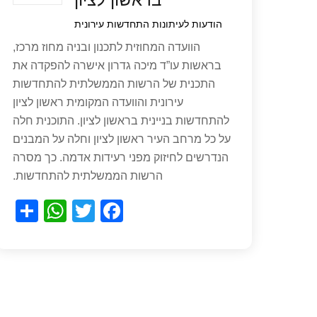
הודעות לעיתונות
התחדשות עירונית
הוועדה המחוזית לתכנון ובניה מחוז מרכז,
בראשות עו”ד מיכה גדרון אישרה להפקדה את
התכנית של הרשות הממשלתית להתחדשות
עירונית והוועדה המקומית ראשון לציון
להתחדשות בניינית בראשון לציון. התוכנית חלה
על כל מרחב העיר ראשון לציון וחלה על המבנים
הנדרשים לחיזוק מפני רעידות אדמה. כך מסרה
הרשות הממשלתית להתחדשות.
S
W
T
F
h
h
wi
a
ar
at
tt
c
e
s
er
e
A
b