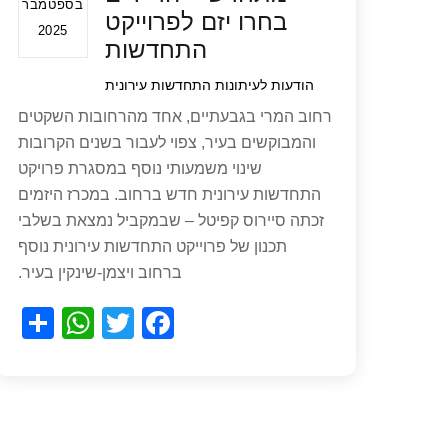
בספטמבר
בחרו יזם לפרוייקט
2025
התחדשות
הודעות לעיתונות
התחדשות עירונית
רחוב המרי בגבעתיים, אחד מהרחובות השקטים
והמבוקשים בעיר, צפוי לעבור בשנים הקרובות
שינוי משמעותי נוסף במסגרת פרויקט
התחדשות עירונית חדש ברחוב. במכרז היזמים
זכתה סיירוס קפיטל – שבמקביל נמצאת בשלבי
תכנון של פרוייקט התחדשות עירונית נוסף
ברחוב ויצמן-שינקין בעיר.
S
W
T
F
h
h
wi
a
ar
at
tt
c
e
s
er
e