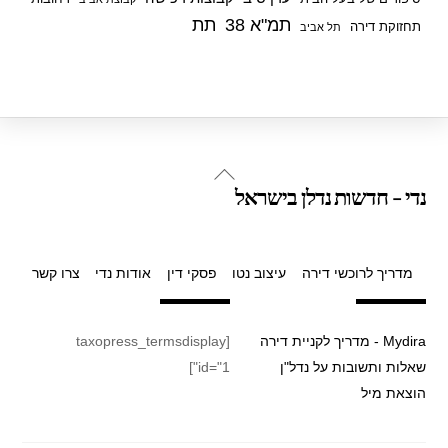
תמ"א 38
תת
תחזוקת דירה
תל אביב
Back
נדי - חדשות נדלן בישראל
To
Top
מדריך לרוכשי דירה
עיצוב נטו
פסקי דין
אודות נדי
צרו קשר
Mydira - מדריך לקניית דירה
[taxopress_termsdisplay
שאלות ותשובות על נדל"ן
id="1"]
הוצאת מיל