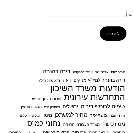
אתר
דירה בהנחה
אביב ייזום
אבנר ישר
אושר להפקדה
דעה
דירה בהנחה למילואימניקים
דרא שיווק נדל"ן
הודעות משרד השיכון
התחדשות עירונית
ועדות תכנון
חריש
טיפים לרוכשי דירות
ירושלים
מודיעין
להחזיק נכס airbnb
מחיר למשתכן
מימון
מושגי יסוד
מורדי שבת
מיסים והיטלים
נתוני למ"ס
מס רכישה
משרד העבודה והרווחה
ערן סיב
קבוצות רכישה
סיפורים של בעל הבית
רחובות
קבוצת אביב