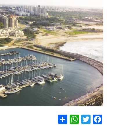
S
W
T
F
h
h
wi
a