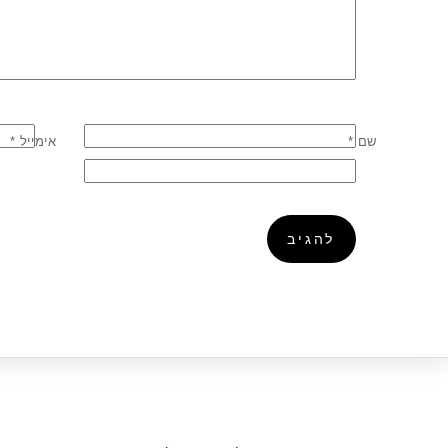
שם
*
אימייל
*