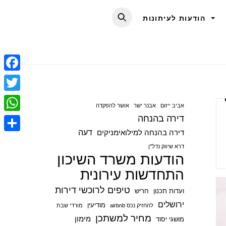
הודעות לעיתונות
F
a
T
אביב ייזום
אבנר ישר
אושר להפקדה
c
w
דירה בהנחה
W
e
i
דעה
דירה בהנחה למילואימניקים
h
S
b
t
דרא שיווק נדל"ן
a
הודעות משרד השיכון
h
o
t
t
התחדשות עירונית
a
o
e
s
r
טיפים לרוכשי דירות
ועדות תכנון
חריש
k
r
A
e
ירושלים
מודיעין
להחזיק נכס airbnb
מורדי שבת
p
מחיר למשתכן
מימון
מושגי יסוד