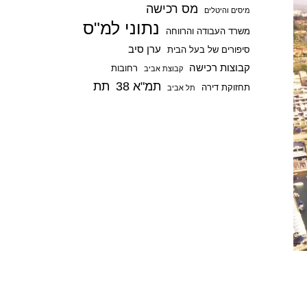
מס רכישה
p
מיסים והיטלים
נתוני למ"ס
משרד העבודה והרווחה
ערן סיב
סיפורים של בעל הבית
קבוצות רכישה
רחובות
קבוצת אביב
תמ"א 38
תת
תחזוקת דירה
תל אביב