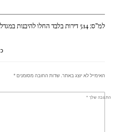
ar
at
tt
c
e
s
er
e
למ”ס: 514 דירות בלבד החלו להיבנות במגדלים באשקלון בשלושת הרבעונים הראשונים של 2022
A
b
p
o
p
o
כת
k
האימייל לא יוצג באתר.
שדות החובה מסומנים
*
התגובה שלך
*