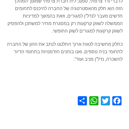
לדברי ורד צרפתי, סמנכ”לית חברת צרפתי שמעון “המהלך
הזה הוא חלק מהאסטרטגיה של החברה להיכנס לתחומים
חדשים מעבר לנדל”ן למגורים, וזאת בהמשך למדיניות
הממשלה לשווק קרקעות רק במסגרת מחיר למשתכן ולהפסיק
לשווק קרקעות למגורים לשוק החופשי.
כחלק מחשיבה לטווח ארוך החלטנו לנתב את ההון של החברה
לתחומי בניה נוספים, ואנו בוחנים הזדמנויות בתחומי הדיור
להשכרה, נדל”ן מניב ועוד”.
S
W
T
F
h
h
wi
a
ar
at
tt
c
e
s
er
e