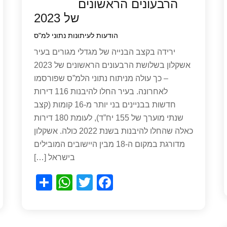
הרבעונים הראשונים
של 2023
הודעות לעיתונות
נתוני למ"ס
ירידה בקצב הבנייה של מגדלי מגורים בעיר
אשקלון בשלושת הרבעונים הראשונים של 2023
– כך עולה מניתוח נתוני הלמ”ס שפורסמו
לאחרונה. בעיר החלו להיבנות 116 דירות
חדשות בבניינים בני יותר מ-16 קומות (קצב
שנתי מוערך של 155 יח”ד), לעומת 180 דירות
כאלה שהחלו להיבנות בשנת 2022 כולה. אשקלון
מדורגת במקום ה-18 מבין היישובים המובילים
בישראל […]
S
W
T
F
h
h
wi
a
ar
at
tt
c