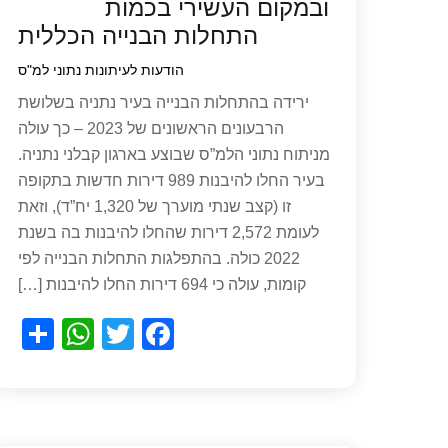
ובמקום העשירי בכמות
התחלות הבנייה הכללית
הודעות לעיתונות
נתוני למ"ס
ירידה בהתחלות הבנייה בעיר נתניה בשלושת
הרבעונים הראשונים של 2023 – כך עולה
מניתוח נתוני הלמ”ס שבוצע בארגון קבלני נתניה.
בעיר החלו להיבנות 989 דירות חדשות בתקופה
זו (קצב שנתי מוערך של 1,320 יח”ד), וזאת
לעומת 2,572 דירות שהחלו להיבנות בה בשנת
2022 כולה. בהתפלגות התחלות הבנייה לפי
קומות, עולה כי 694 דירות החלו להיבנות […]
S
W
T
F
h
h
wi
a
ar
at
tt
c
e
s
er
e