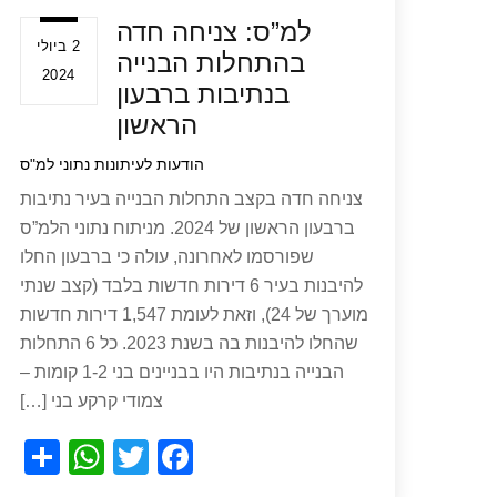
למ”ס: צניחה חדה
2 ביולי
בהתחלות הבנייה
2024
בנתיבות ברבעון
הראשון
הודעות לעיתונות
נתוני למ"ס
צניחה חדה בקצב התחלות הבנייה בעיר נתיבות
ברבעון הראשון של 2024. מניתוח נתוני הלמ”ס
שפורסמו לאחרונה, עולה כי ברבעון החלו
להיבנות בעיר 6 דירות חדשות בלבד (קצב שנתי
מוערך של 24), וזאת לעומת 1,547 דירות חדשות
שהחלו להיבנות בה בשנת 2023. כל 6 התחלות
הבנייה בנתיבות היו בבניינים בני 1-2 קומות –
צמודי קרקע בני […]
S
W
T
F
h
h
wi
a