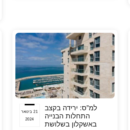
e
s
er
e
A
b
p
o
p
o
k
למ”ס: ירידה בקצב
21 בינואר
התחלות הבנייה
2024
באשקלון בשלושת