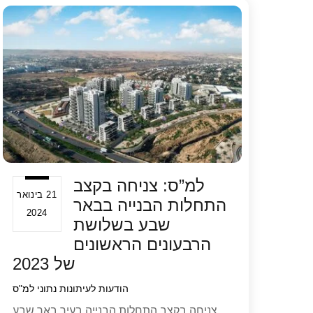
A
b
p
o
p
o
k
למ”ס: צניחה בקצב
21 בינואר
התחלות הבנייה בבאר
2024
שבע בשלושת
הרבעונים הראשונים
של 2023
הודעות לעיתונות
נתוני למ"ס
צניחה בקצב התחלות הבנייה בעיר באר שבע