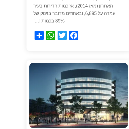
האחרון (מאז 2014), אז כמות הדירות בעיר
עמדה על 6,895, ובאחוזים מדובר בזינוק של
89% בכמות […]
S
W
T
F
h
h
wi
a
ar
at
tt
c
e
s
er
e
A
b
p
o
p
o
k