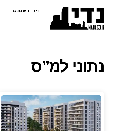
Ski
דירות שנמכרו
t
conten
נתוני למ”ס