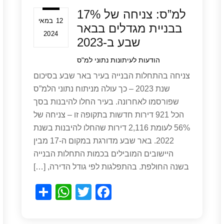
למ”ס: צניחה של 17%
12 במאי
בבניית מגדלים בבאר
2024
שבע ב-2023
הודעות לעיתונות
נתוני למ"ס
צניחה בהתחלות הבנייה בעיר באר שבע בסיכום
שנת 2023 – כך עולה מניתוח נתוני הלמ”ס
שפורסמו לאחרונה. בעיר החלו להיבנות בסך
הכל 921 דירות חדשות בתקופה זו – צניחה של
56% לעומת 2,116 דירות שהחלו להיבנות בשנת
2022. באר שבע מדורגת במקום ה-17 מבין
היישובים המובילים בכמות התחלות הבנייה
בשנה החולפת. בהתפלגות לפי גודל הדירה, […]
S
W
T
F
h
h
wi
a
ar
at
tt
c