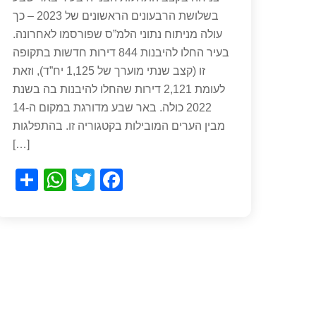
בשלושת הרבעונים הראשונים של 2023 – כך
עולה מניתוח נתוני הלמ”ס שפורסמו לאחרונה.
בעיר החלו להיבנות 844 דירות חדשות בתקופה
זו (קצב שנתי מוערך של 1,125 יח”ד), וזאת
לעומת 2,121 דירות שהחלו להיבנות בה בשנת
2022 כולה. באר שבע מדורגת במקום ה-14
מבין הערים המובילות בקטגוריה זו. בהתפלגות
[…]
S
W
T
F
h
h
wi
a
ar
at
tt
c
e
s
er
e
A
b
p
o
p
o