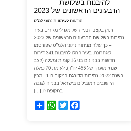
להיבנות בשלושת
הרבעונים הראשונים של 2023
הודעות לעיתונות
נתוני למ"ס
זינוק בקצב הבנייה של מגדלי מגורים בעיר
נתיבות בשלושת הרבעונים הראשונים של 2023
– כך עולה מניתוח נתוני הלמ”ס שפורסמו
לאחרונה. בעיר החלו להיבנות 341 דירות
חדשות בבניינים בני 16 קומות ומעלה (קצב
שנתי מוערך של 455 יח”ד), לעומת 70 כאלה
בשנת 2022. נתיבות מדורגת במקום ה-11 מבין
היישובים המובילים בישראל בבנייה לגובה
בתקופה זו. […]
S
W
T
F
h
h
wi
a
ar
at
tt
c