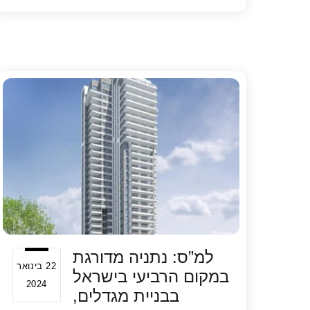
ar
at
tt
c
e
s
er
e
A
b
p
o
p
o
k
למ”ס: נתניה מדורגת
22 בינואר
במקום הרביעי בישראל
2024
בבניית מגדלים,