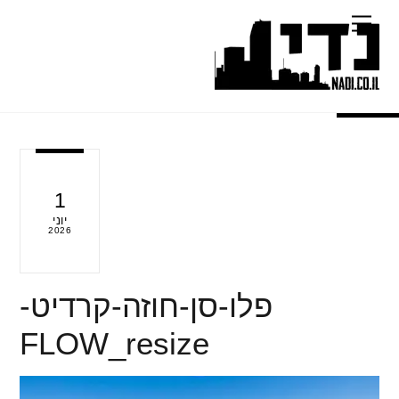
Ski
Menu
t
conten
1
יוני
2026
פלו-סן-חוזה-קרדיט-
FLOW_resize