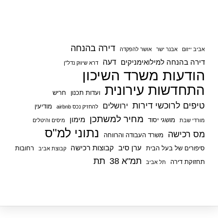
k
דירה בהנחה
אביב ייזום
אבנר ישר
אושר להפקדה
דעה
דירה בהנחה למילואימניקים
דרא שיווק נדל"ן
הודעות משרד השיכון
התחדשות עירונית
ועדות תכנון
חריש
טיפים לרוכשי דירות
ירושלים
מודיעין
להחזיק נכס airbnb
מחיר למשתכן
מימון
מושגי יסוד
מורדי שבת
מיסים והיטלים
נתוני למ"ס
מס רכישה
משרד העבודה והרווחה
ערן סיב
קבוצות רכישה
סיפורים של בעל הבית
רחובות
קבוצת אביב
תמ"א 38
תת
תחזוקת דירה
תל אביב