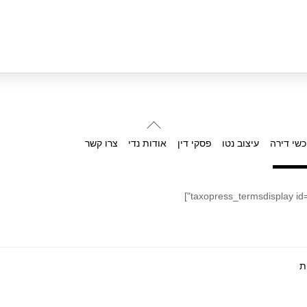
Back
To
כשי דירה
עיצוב נטו
פסקי דין
אודות נדי
צרו קשר
Top
ת