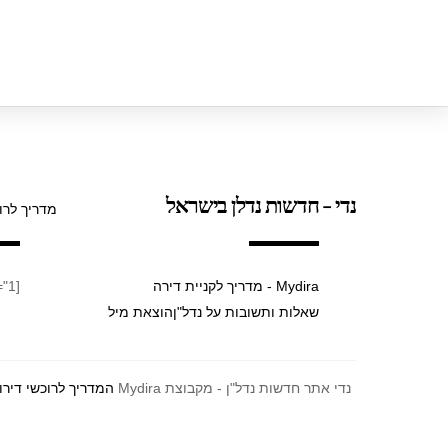
נדי - חדשות נדלן בישראל
מדריך לרו
Mydira - מדריך לקניית דירה
[taxopress_termsdisplay id="1"]
שאלות ותשובות על נדל"ן
הוצאת מיל
נדי אתר חדשות נדל"ן - מקבוצת Mydira
המדריך לרוכשי דירו