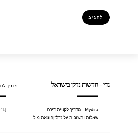
נדי - חדשות נדלן בישראל
מדריך לרו
Mydira - מדריך לקניית דירה
[taxopress_termsdisplay id="1"]
שאלות ותשובות על נדל"ן
הוצאת מיל