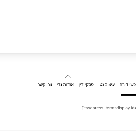
Back
To
כשי דירה
עיצוב נטו
פסקי דין
אודות נדי
צרו קשר
Top