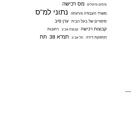
מס רכישה
p
מיסים והיטלים
נתוני למ"ס
משרד העבודה והרווחה
ערן סיב
סיפורים של בעל הבית
קבוצות רכישה
רחובות
קבוצת אביב
תמ"א 38
תת
תחזוקת דירה
תל אביב