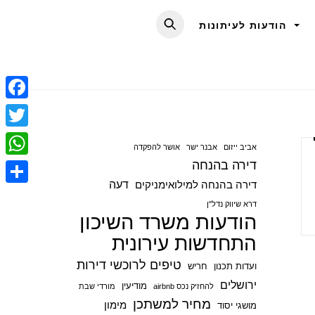
הודעות לעיתונות
F
a
T
אביב ייזום
אבנר ישר
אושר להפקדה
c
w
דירה בהנחה
W
e
i
דעה
דירה בהנחה למילואימניקים
h
S
b
t
דרא שיווק נדל"ן
a
הודעות משרד השיכון
h
o
t
t
התחדשות עירונית
a
o
e
s
r
טיפים לרוכשי דירות
ועדות תכנון
חריש
k
r
A
e
ירושלים
מודיעין
להחזיק נכס airbnb
מורדי שבת
p
מחיר למשתכן
מימון
מושגי יסוד