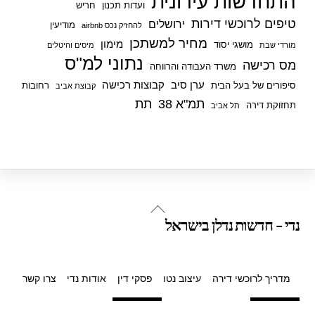
התחדשות עירונית
ועדות תכנון
חריש
טיפים לרוכשי דירות
ירושלים
מודיעין
להחזיק נכס airbnb
מחיר למשתכן
מימון
מושגי יסוד
מורדי שבת
מיסים והיטלים
נתוני למ"ס
מס רכישה
משרד העבודה והרווחה
ערן סיב
קבוצות רכישה
סיפורים של בעל הבית
רחובות
קבוצת אביב
תמ"א 38
תת
תחזוקת דירה
תל אביב
Back
נדי - חדשות נדלן בישראל
To
Top
מדריך לרוכשי דירה
עיצוב נטו
פסקי דין
אודות נדי
צרו קשר