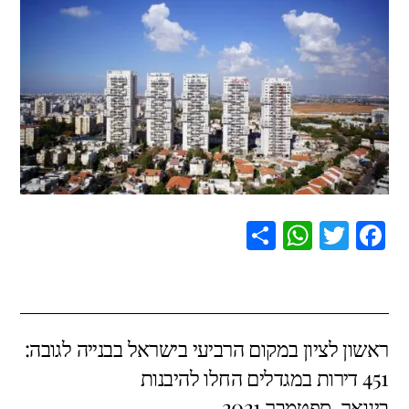
S
W
T
F
h
h
wi
a
ar
at
tt
c
e
s
er
e
ראשון לציון במקום הרביעי בישראל בבנייה לגובה:
A
b
451 דירות במגדלים החלו להיבנות
p
o
בינואר-ספטמבר 2021