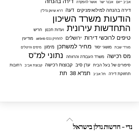
דירה בהנחה
אביב ייזום
אבנר ישר
אושר להפקדה
דעה
דירה בהנחה למילואימניקים
דרא שיווק נדל"ן
הודעות משרד השיכון
התחדשות עירונית
ועדות תכנון
חריש
טיפים לרוכשי דירות
ירושלים
מודיעין
להחזיק נכס airbnb
מחיר למשתכן
מימון
מושגי יסוד
מורדי שבת
מיסים והיטלים
נתוני למ"ס
מס רכישה
משרד העבודה והרווחה
ערן סיב
קבוצות רכישה
סיפורים של בעל הבית
רחובות
קבוצת אביב
תמ"א 38
תת
תחזוקת דירה
תל אביב
Back
נדי - חדשות נדלן בישראל
To
Top