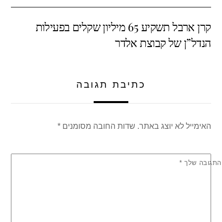
e
s
er
e
קרן ארבל תשקיע 65 מיליון שקלים בפעילות
A
b
הנדל”ן של קבוצת אלדר
p
o
p
o
k
כתיבת תגובה
האימייל לא יוצג באתר.
שדות החובה מסומנים
*
התגובה שלך
*