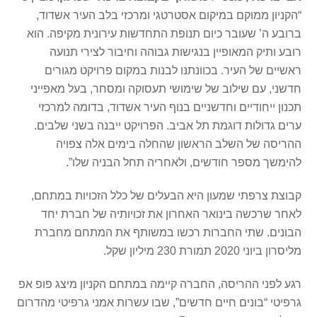
“הקניון ממוקם במיקום אסטרטגי ומרכזי בלב העיר אשדוד,
ברובע ה’ שעובר כיום תנופת התחדשות עירונית מקיפה. הוא
רובע ותיק המאופיין בנגישות גבוהה וחיבור לצירי תנועה
ראשיים של העיר. בכוונתנו לבנות במקום פרויקט מגורים
חדשני, עם שילוב של שימושי תעסוקה ומסחר, בעל מאפייני
תכנון ייחודיים וחדשניים בנוף העיר אשדוד, בדומה למרכזי
ערים גדולות דוגמת תל אביב. הפרויקט ייבנה בשני שלבים.
ההריסה של השלב הראשון שהחלה בימים אלה צפויה
להימשך מספר חודשים, ולאחריה תחל הבניה שלו”.
קבוצת צרפתי שמעון היא הבעלים של כלל הזכויות במתחם,
לאחר שרכשה בינואר האחרון את זכויותיה של חברת יחד
הבונים. שתי החברות רכשו במשותף את המתחם מחברת
מליסרון ביוני 2020 תמורת 230 מיליון שקל.
רגע לפני ההריסה, החברה קיימה במתחם הקניון מיצג פופ אפ
גרפיטי “בונים חיים חדשים”, שבו עשרות אמני גרפיטי מהדרום