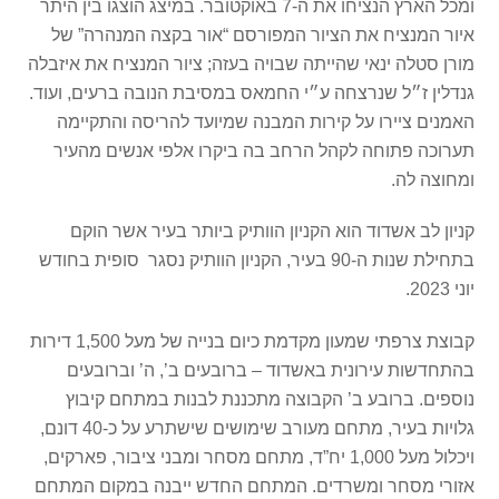
ומכל הארץ הנציחו את ה-7 באוקטובר. במיצג הוצגו בין היתר
איור המנציח את הציור המפורסם “אור בקצה המנהרה” של
מורן סטלה ינאי שהייתה שבויה בעזה; ציור המנציח את איזבלה
גנדלין ז״ל שנרצחה ע״י החמאס במסיבת הנובה ברעים, ועוד.
האמנים ציירו על קירות המבנה שמיועד להריסה והתקיימה
תערוכה פתוחה לקהל הרחב בה ביקרו אלפי אנשים מהעיר
ומחוצה לה.
קניון לב אשדוד הוא הקניון הוותיק ביותר בעיר אשר הוקם
בתחילת שנות ה-90 בעיר, הקניון הוותיק נסגר סופית בחודש
יוני 2023.
קבוצת צרפתי שמעון מקדמת כיום בנייה של מעל 1,500 דירות
בהתחדשות עירונית באשדוד – ברובעים ב’, ה’ וברובעים
נוספים. ברובע ב’ הקבוצה מתכננת לבנות במתחם קיבוץ
גלויות בעיר, מתחם מעורב שימושים שישתרע על כ-40 דונם,
ויכלול מעל 1,000 יח”ד, מתחם מסחר ומבני ציבור, פארקים,
אזורי מסחר ומשרדים. המתחם החדש ייבנה במקום המתחם