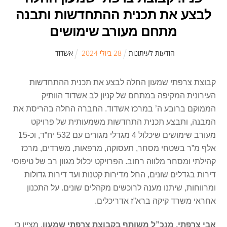
לבצע את תכנית ההתחדשות ותבנה
מתחם מעורב שימושים
הודעות לעיתונות
28
ב
יולי
2024
אשדוד
קבוצת צרפתי שמעון החלה לבצע את תכנית ההתחדשות
העירונית המקיפה במתחם של קניון לב אשדוד הוותיק
הממוקם ברובע ה’ במרכז אשדוד. החברה החלה בהריסת את
המבנה, ותבצע תכנית התחדשות משמעותית של פרויקט
מעורב שימושים שיכלול 4 מגדלי מגורים עם 532 יח”ד, וכ-15
אלף מ”ר בשטחי מסחר, תעסוקה, מרפאות, משרדים, מרכז
קהילתי ומסחר מלווה רחוב. הפרויקט יכלול מגוון רב של טיפוסי
דירות בגדלים שונים, החל מדירות קטנות ועד דירות גדולות
ומרווחות, שיתנו מענה לרוכשים מקהלים שונים. על התכנון
אחראי משרד קיקה ברא”ז אדריכלים.
אבי צרפתי,
מנכ”ל משותף בקבוצת צרפתי שמעון
, מציין כי