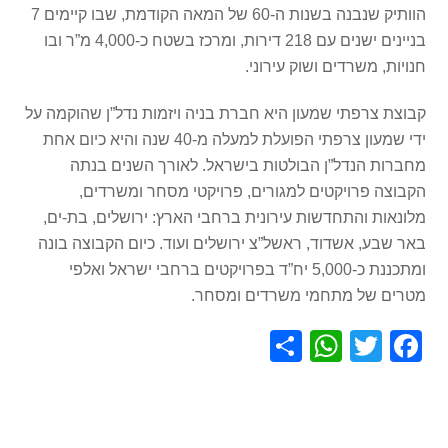
הוותיק שנבנה בשנות ה-60 של המאה הקודמת, שבו קיימים 7
בניינים ישנים עם 218 דירות, ומרכז בשטח כ-4,000 מ”ר ובו
חנויות, משרדים ושוק עירוני.
קבוצת צרפתי שמעון היא חברת בניה ויזמות נדל”ן שהוקמה על
ידי שמעון צרפתי הפועלת למעלה מ-40 שנה והיא כיום אחת
מחברות הנדל”ן הבולטות בישראל. לאורך השנים בנתה
הקבוצה פרויקטים למגורים, פרויקטי מסחר ומשרדים,
מלונאות והתחדשות עירונית ברחבי הארץ: ירושלים, בת-ים,
באר שבע, אשדוד, ראשל”צ ירושלים ועוד. כיום הקבוצה בונה
ומתכננת כ-5,000 יח”ד בפרויקטים ברחבי ישראל ואלפי
מטרים של מתחמי משרדים ומסחר.
S
W
T
F
h
h
wi
a
ar
at
tt
c
e
s
er
e