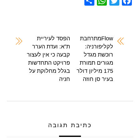
S
W
T
F
h
h
wi
a
ar
at
tt
c
e
s
er
e
A
b
Flowמתרחבת
הפסד לעיריית
לקליפורניה:
ת”א: ועדת הערר
p
o
רוכשת מגדל
קבעה כי אין לעצור
p
o
מגורים תמורת
פרויקט התחדשות
k
175 מיליון דולר
בגלל מחלוקת על
בעיר סן חוזה
חניה
כתיבת תגובה