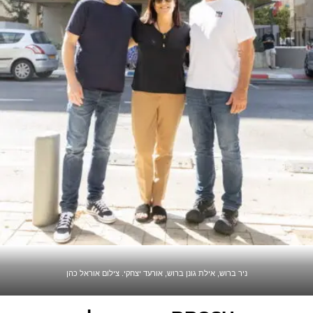
ניר ברוש, אילת גונן ברוש, אורעד יצחקי. צילום אוראל כהן