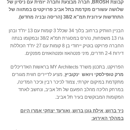
קבוצת
BROSH
, חברה מבצעת וחברה יזמית עם ניסיון של
שלושה עשורים מקדמת בתל אביב פרויקטים
במתווה של
התחדשות עירונית תמ”א 38/2 (הריסה ובניה מחדש).
הבניין הוותיק ברחוב בלוך 34 שכלל 3 קומות עם 13 יח”ד ובהן
גרו 13 משפחות, נהרס במסגרת תמ”א 38/2 ובמקומו בנתה
החברה פרויקט בוטיק ייחודי בן 8 קומות עם 27 יח”ד הכוללות
דירות 2-4 חדרים, מיני פנטהאוז ופנטהאוזים מפנקים.
הפרויקט, בתכנון משרד MY Architects בראשות האדריכלים
מרק טופילסקי ויואש ינקוביץ
, מציע לדיירים חווית מגורים
מתקדמת במיקום יוקרתי, צמוד לכיכר רבין וכיכר המדינה,
במרחק הליכה מהלב הפועם של תל אביב, ונחשב לאחד
המקומות המבוקשים בעיר תל אביב.
ניר ברוש, אילת גונן ברוש, ואורעד יצחקי אמרו היום
במהלך האירוע: