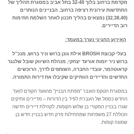
מקדמת ברחוב בלוך 32-40 בתל אביב במסגרת תהליך של
התחדשות עירונית רציפה ברחוב. הבניינים הנותרים
(32,38,40) נמצאים בהליך תכנון לאחר השלמת חתימות
רוב הדיירים.
האירוע החגיגי נערך במעמד:
בעלי קבוצת
BROSH
אילת גונן ברוש וניר ברוש, מנכ”ל
ברוש ניר יזמות אורעד יצחקי, מנהלת השיווק שובל שלנגר
קראוטהמר, עובדי החברה, השותפים לדרך, הרוכשים
החדשים והדיירים הוותיקים שקיבלו את דירות התמורה
.
במסגרת הטקס הועבר “מפתח הבניין” מהוועד הקודם לוועד
החדש כסמל של העברת לפיד בין הדורות – מדיירים וותיקים
שגרו בבניין המקורי בן שלוש הקומות, לקהילת דיירים חדשה
הכוללת 27 משפחות שמתחילות פרק חדש בבניין חדש בן
שמונה קומות.