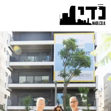
Ski
Menu
t
conten