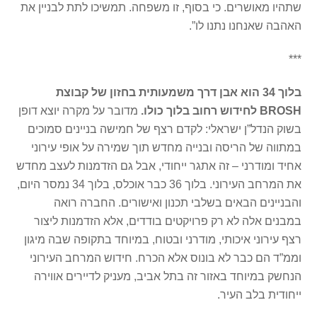
שתהיו מאושרים. כי בסוף, זו משפחה. תמשיכו לתת לבניין את
האהבה שאנחנו נתנו לו”.
***
בלוך 34 הוא אבן דרך משמעותית בחזון של קבוצת
BROSH
לחידוש רחוב בלוך כולו.
מדובר על מקרה יוצא דופן
בשוק הנדל”ן ישראלי: לקדם רצף של חמישה בניינים סמוכים
במתווה של הריסה ובנייה מחדש תוך שמירה על אופי עירוני
אחיד ומודרני – זה אתגר ייחודי, אבל גם הזדמנות לעצב מחדש
את המרחב העירוני. בלוך 36 כבר אוכלס, בלוך 34 נמסר היום,
והבניינים הבאים בשלבי תכנון ואישורים. החברה רואה
במבנים אלה לא רק פרויקטים בודדים, אלא הזדמנות ליצור
רצף עירוני איכותי, מודרני ובטוח, במיוחד בתקופה שבה מיגון
וממ”ד הם כבר לא בונוס אלא הכרח. חידוש המרחב העירוני
הנחשק במיוחד באזור זה בתל אביב, מעניק לדיירים אווירה
ייחודית בלב העיר.