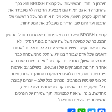
היתרון הייחודי והמשמעותי של קבוצת BROSH הוא בכך
שהחברה היא גם יזמית וגם מבצעת. החברה לא מעבירה את
הפרויקט לקבלן חיצוני, אלא מלווה אותו מהשלב הראשוני של
התכנון ועד היום שבו הדיירים מקבלים את המפתחות.
קבוצת BROSH היא חברה משפחתית שלמרות הגודל והניסיון
המצטבר של למעלה משלושה עשורים בענף הנדל”ן, לא
איבדה את הקשר הישיר והאישי עם כל לקוח ולקוח. “אנחנו
דואגים שכל אדם שבוחר בנו ירגיש חלק מהמשפחה כבר
מהרגע הראשון”, מסבירים בקבוצה. “האינטימיות הזאת היא
אחד היתרונות המובהקים של BROSH, בשילוב עם איתנות
פיננסית גבוהה, מרכז לוגיסטי מתקדם התומך בשטח, ומטה
מקצועי שאנשיו מעורבים ונוכחים בכל שלב – יוצרים קבוצת
נדל”ן חזקה, יציבה ואמינה. קבוצה שתמיד נעה קדימה,
מחדשת, בונה ושואפת למצוינות, תוך שמירה על הערכים
המשפחתיים שעמם התחילה”.