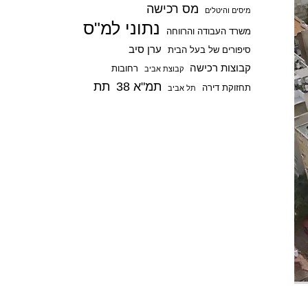
מס רכישה
p
מיסים והיטלים
נתוני למ"ס
משרד העבודה והרווחה
ערן סיב
סיפורים של בעל הבית
קבוצות רכישה
רחובות
קבוצת אביב
תמ"א 38
תת
תחזוקת דירה
תל אביב