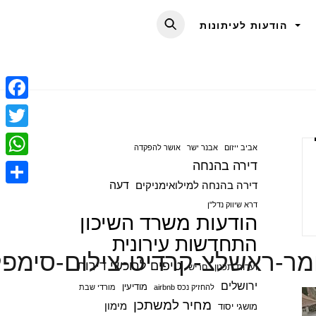
הודעות לעיתונות
F
a
T
אביב ייזום
אבנר ישר
אושר להפקדה
c
w
דירה בהנחה
W
e
i
דעה
דירה בהנחה למילואימניקים
h
S
b
t
דרא שיווק נדל"ן
a
הודעות משרד השיכון
h
o
t
t
התחדשות עירונית
a
o
e
ומר-ראשלצ-קרדיט-צילום-סימפ
s
r
טיפים לרוכשי דירות
ועדות תכנון
חריש
k
r
A
e
ירושלים
מודיעין
להחזיק נכס airbnb
מורדי שבת
p
מחיר למשתכן
מימון
מושגי יסוד