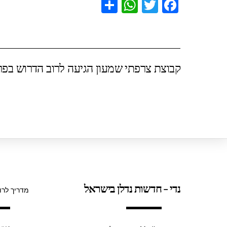
S
W
T
F
h
h
wi
a
ar
at
tt
c
e
s
er
e
קבוצת צרפתי שמעון הגיעה לרוב הדרוש בפרויק
A
b
p
o
p
o
k
נדי - חדשות נדלן בישראל
מדריך לרו