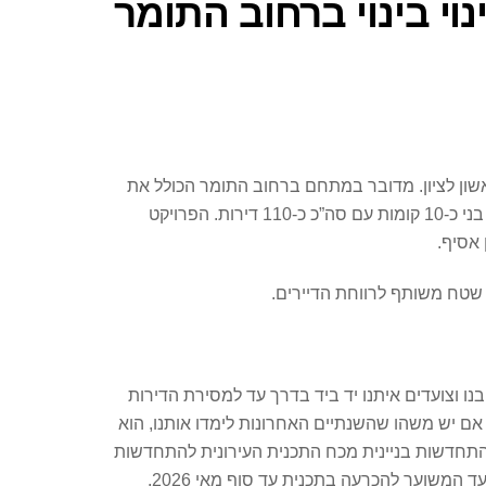
י בינוי ברחוב התומר
אשון לציון. מדובר במתחם ברחוב התומר הכולל את
בניינים מספר 11-19. המצב הקיים כולל 5 בניינים בני 4 קומות עם סה”כ 44 יחידות, במקומם תבנה החברה 3 בניינים חדשים בני כ-10 קומות עם סה”כ כ-110 דירות. הפרויקט
 אסיף.
בנו וצועדים איתנו יד ביד בדרך עד למסירת הדירות
 אם יש משהו שהשנתיים האחרונות לימדו אותנו, הוא
 התחדשות בניינית מכח התכנית העירונית להתחדשות
עירונית אשר מקודמת ע”י העירייה, ועתידה להיות מופקדת בקרוב ולהחליף את תכנית תמ”א 38. כך שמבחינתנו, בהתאם למועד המשוער להכרעה בתכנית עד סוף מאי 2026,