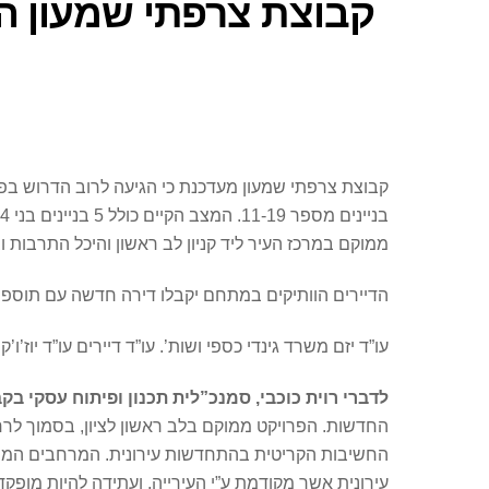
קבוצת צרפתי שמעון הג
קבוצת צרפתי שמעון מעדכנת כי הגיעה לרוב הדרוש בפר
ממוקם במרכז העיר ליד קניון לב ראשון והיכל התרבות ו
הדיירים הוותיקים במתחם יקבלו דירה חדשה עם תוספת בנייה של 12 מ”ר – ממ”ד, מרפסת וחניה מקורה. בכל הבניינים יהיה שט
עו”ד יזם משרד גינדי כספי ושות’. עו”ד דיירים עו”ד יוז’ו’ק 
לדברי רוית כוכבי, סמנכ”לית תכנון ופיתוח עסקי ב
החדשות. הפרויקט ממוקם בלב ראשון לציון, בסמוך לרחו
החשיבות הקריטית בהתחדשות עירונית. המרחבים המוגני