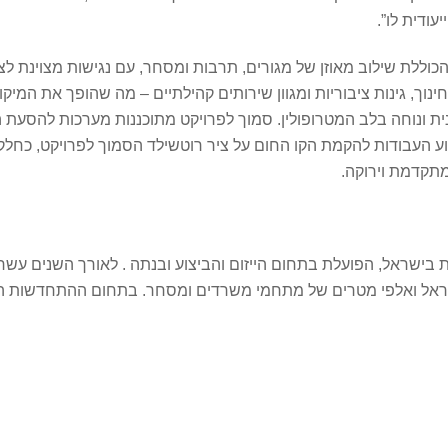
עודית לו”.
וללת שילוב מאוזן של מגורים, תרבות ומסחר, עם נגישות מצוינת לצ
 חינוך, גינות ציבוריות ומגוון שירותים קהילתיים – מה שהופך את המ
ית ונוחה בלב המטרופולין. סמוך לפרויקט מתוכננות מערכות להסעת המ
ע העבודות להקמת הקו החום על ציר רוטשילד הסמוך לפרויקט, כחלק
בישראל, הפועלת בתחום הייזום והביצוע ובנתה . לאורך השנים עשרו
”ד בפרויקטים ברחבי ישראל ואלפי מטרים של מתחמי משרדים ומסחר. בתחום הה