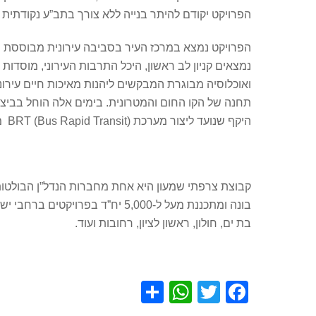
הפרויקט יקודם להיתר בנייה ללא צורך בתב”ע נקודתית יי
הפרויקט נמצא במרכז העיר בסביבה עירונית מבוססת הכ
נמצאים קניון לב ראשון, היכל התרבות העירוני, מוסדות
ואוכלוסיה מבוגרת המבקשים ליהנות מאיכות חיים עירונ
תחנה של הקו החום והמטרונית. בימים אלה הוחל בביצו
היקף שנועד ליצור מערכת BRT (Bus Rapid Transit) מתקדמת וירוקה.
קבוצת צרפתי שמעון היא אחת מחברות הנדל”ן הבולטות 
בונה ומתכננת מעל ל-5,000 יח
בת ים, חולון, ראשון לציון, רחובות ועוד.
S
W
T
F
h
h
wi
a