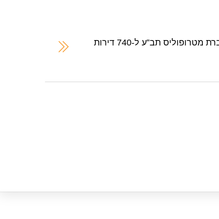
המקומית תל אביב אישרה לחברת מטרופוליס תב”ע ל-740 דירות