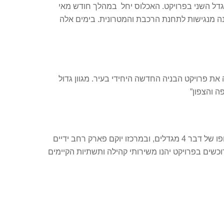
פיתוח נדל”ן, המקימה את פרויקט “נתיב ים” הכולל בשלב א’ 2 מגדלים בני 17 קומות ו-145 דירות, קיבלה ט. 4 למגדל השני בפרויקט. האכלוס יחל במהלך חודש מאי
לקסים ופנטהאוזים. הפרויקט נהנה מנגישות לתחנת הרכבת והמטרונית. בימים אלה
ה את פרויקט הבניה החדשה היחידי בעיר. מגוון גדול
ה והצפון”
הפרויקט, המהווה המשך לשכונת פסגת ים הנחשבת ליוקרתית ביותר בקרית ים, הוא מתחם מגורים עצמאי שאמור לכלול בסופו של דבר 4 מגדלים, ובמרכזו יוקם פארק רחב ידיים
וכשים בפרויקט יהנו משירותי קהילה ותשתיות הקיימים