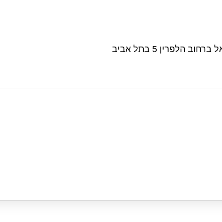
חברת יפו תל אביב רכשה את בית גמליאל ברחוב הלפרין 5 בתל אביב