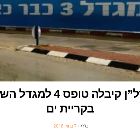
קבוצת נתיב פיתוח נדל”ן 
בקריית ים
כללי
7
ב
מאי
2018