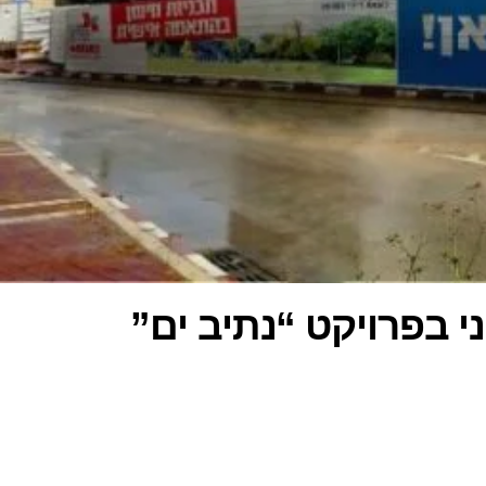
קיבלה טופס 4 למגדל השני בפרויקט “נתיב ים”