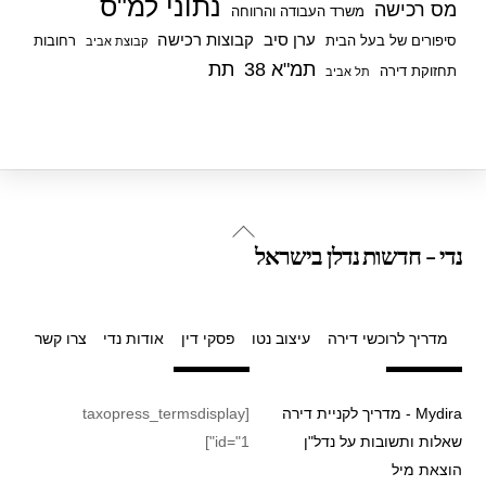
נתוני למ"ס
מס רכישה
משרד העבודה והרווחה
ערן סיב
קבוצות רכישה
סיפורים של בעל הבית
רחובות
קבוצת אביב
תמ"א 38
תת
תחזוקת דירה
תל אביב
Back
נדי - חדשות נדלן בישראל
To
Top
מדריך לרוכשי דירה
עיצוב נטו
פסקי דין
אודות נדי
צרו קשר
Mydira - מדריך לקניית דירה
[taxopress_termsdisplay
שאלות ותשובות על נדל"ן
id="1"]
הוצאת מיל