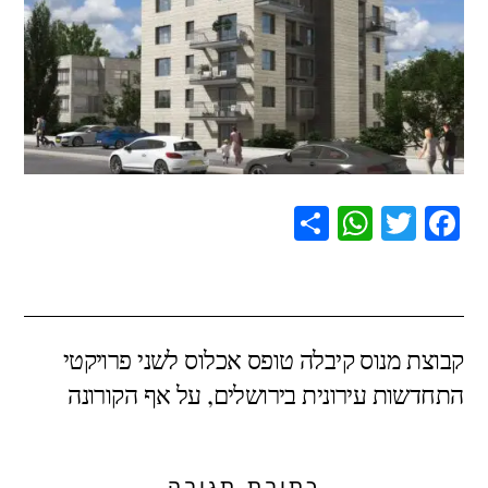
S
W
T
F
h
h
wi
a
ar
at
tt
c
e
s
er
e
קבוצת מנוס קיבלה טופס אכלוס לשני פרויקטי
A
b
התחדשות עירונית בירושלים, על אף הקורונה
p
o
p
o
k
כתיבת תגובה