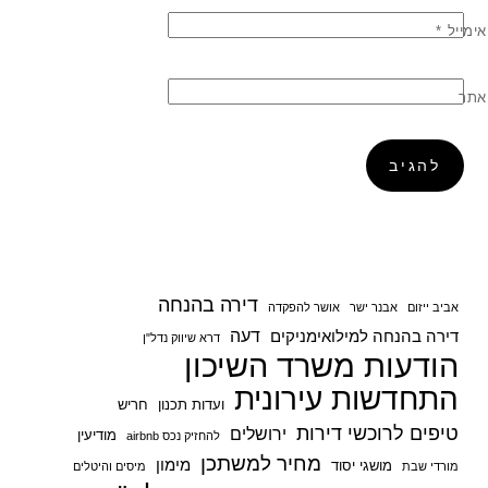
אימייל
*
אתר
דירה בהנחה
אביב ייזום
אבנר ישר
אושר להפקדה
דעה
דירה בהנחה למילואימניקים
דרא שיווק נדל"ן
הודעות משרד השיכון
התחדשות עירונית
ועדות תכנון
חריש
טיפים לרוכשי דירות
ירושלים
מודיעין
להחזיק נכס airbnb
מחיר למשתכן
מימון
מושגי יסוד
מורדי שבת
מיסים והיטלים