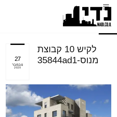
Ski
Menu
t
conten
לקיש 10 קבוצת
מנוס-35844ad1
27
נובמבר
2020