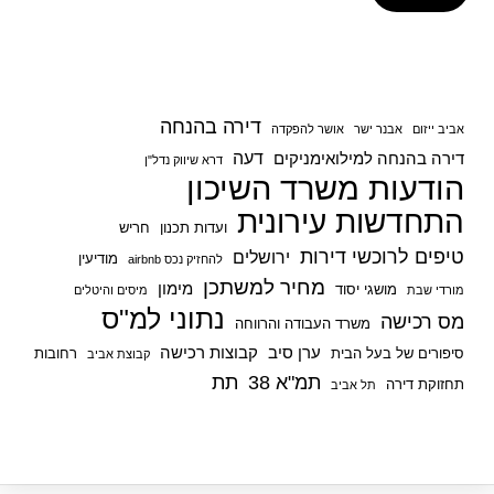
דירה בהנחה
אביב ייזום
אבנר ישר
אושר להפקדה
דעה
דירה בהנחה למילואימניקים
דרא שיווק נדל"ן
הודעות משרד השיכון
התחדשות עירונית
ועדות תכנון
חריש
טיפים לרוכשי דירות
ירושלים
מודיעין
להחזיק נכס airbnb
מחיר למשתכן
מימון
מושגי יסוד
מורדי שבת
מיסים והיטלים
נתוני למ"ס
מס רכישה
משרד העבודה והרווחה
ערן סיב
קבוצות רכישה
סיפורים של בעל הבית
רחובות
קבוצת אביב
תמ"א 38
תת
תחזוקת דירה
תל אביב