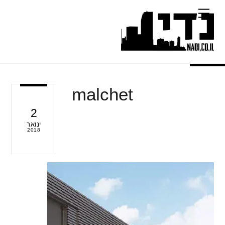
Ski
Menu
t
conten
malchet
2
ינואר
2018