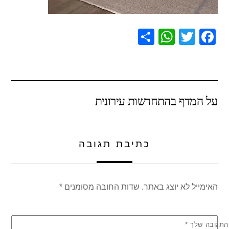
S
W
T
F
h
h
wi
a
ar
at
tt
c
e
s
er
e
על המדף בהתחדשות עירונית
A
b
p
o
p
o
כתיבת תגובה
k
האימייל לא יוצג באתר.
שדות החובה מסומנים
*
התגובה שלך
*