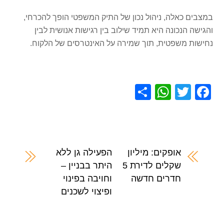
במצבים כאלה, ניהול נכון של התיק המשפטי הופך להכרחי,
והגישה הנכונה היא תמיד שילוב בין רגישות אנושית לבין
נחישות משפטית, תוך שמירה על האינטרסים של הלקוח.
S
W
T
F
h
h
wi
a
ar
at
tt
c
e
s
er
e
A
b
אופקים: מיליון
הפעילה גן ללא
שקלים לדירת 5
היתר בבניין –
p
o
חדרים חדשה
וחויבה בפינוי
p
o
ופיצוי לשכנים
k