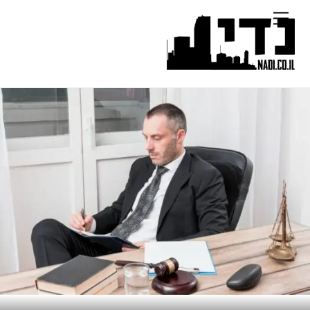
Ski
Menu
t
conten