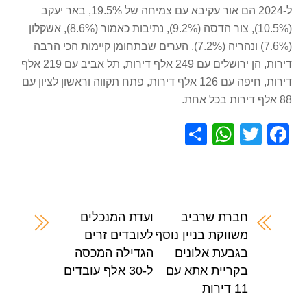
ל-2024 הם אור עקיבא עם צמיחה של 19.5%, באר יעקב
(10.5%), צור הדסה (9.2%), נתיבות כאמור (8.6%), אשקלון
(7.6%) ונהריה (7.2%). הערים שבתחומן קיימות הכי הרבה
דירות, הן ירושלים עם 249 אלף דירות, תל אביב עם 219 אלף
דירות, חיפה עם 126 אלף דירות, פתח תקווה וראשון לציון עם
88 אלף דירות בכל אחת.
S
W
T
F
h
h
wi
a
ar
at
tt
c
e
s
er
e
A
b
חברת שרביב
ועדת המנכלים
משווקת בניין נוסף
לעובדים זרים
p
o
בגבעת אלונים
הגדילה המכסה
p
o
בקריית אתא עם
ל-30 אלף עובדים
k
11 דירות