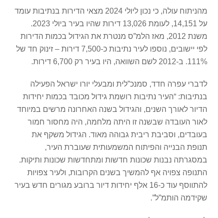
מהניתוח עולה, כי נכון ליולי 2024 מצאי הדירות בנתיבות עומד
על 14,151, לעומת 13,026 דירות שהיו בעיר ביולי 2023.
משנת 2012, מאז הלמ”ס מנטרת את הגידול בכמות הדירות
לפי יישובים, נוספו לעיר נתיבות כ-7,500 דירות – זינוק חד של
111%. ב-2012 לשם השוואה, היו בעיר רק 6,700 דירות.
לדברי עפרה חדד, סמנכ”לית ומבעלי יורו ישראל הפעילה
בנתיבות: “העיר נתיבות רושמת גידול מכובד בכמות יחידות
הדיור לאורך השנים, והגידול בשנה האחרונה מרשים במיוחד
לאור העובדה שבשנה זו היתה מלחמה, היה מחסור חמור
בעובדים, וסביבת ריבית גבוהה מאוד. הגידול משקף את
תנופת הבנייה והפיתוח המשמעותית שעוברת העיר,
במסגרתה נבנות שכונות חדשות ומתחדשות שכונות ותיקות.
התנופה צפויה אף להמשיך בשנים הקרובות, ולעיר צפויות
להתווסף עוד כ-16 אלף יחידות דיור ברובע מגורים חדש בעיר
שקידמה הותמ”ל”.