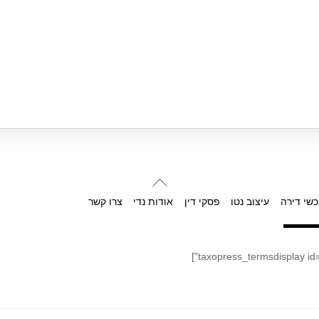
Back
To
כשי דירה
עיצוב נטו
פסקי דין
אודות נדי
צרו קשר
Top