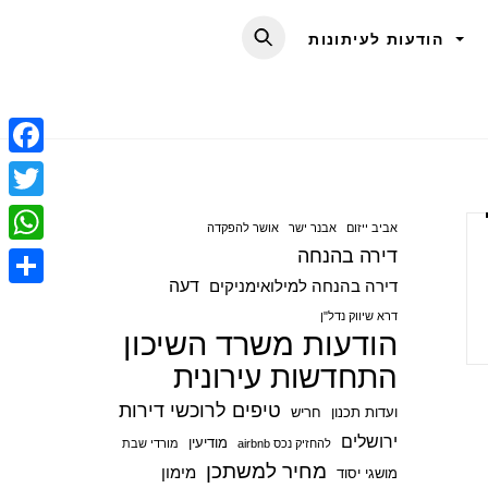
הודעות לעיתונות
F
a
T
אביב ייזום
אבנר ישר
אושר להפקדה
c
w
דירה בהנחה
W
e
i
דעה
דירה בהנחה למילואימניקים
h
S
b
t
דרא שיווק נדל"ן
a
הודעות משרד השיכון
h
o
t
t
התחדשות עירונית
a
o
e
s
r
טיפים לרוכשי דירות
ועדות תכנון
חריש
k
r
A
e
ירושלים
מודיעין
להחזיק נכס airbnb
מורדי שבת
p
מחיר למשתכן
מימון
מושגי יסוד