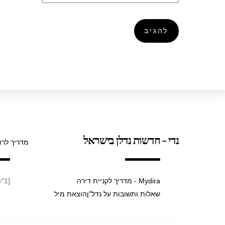
נדי - חדשות נדלן בישראל
מדריך לרו
Mydira - מדריך לקניית דירה
[taxopress_termsdisplay id="1"]
שאלות ותשובות על נדל"ן
הוצאת מיל