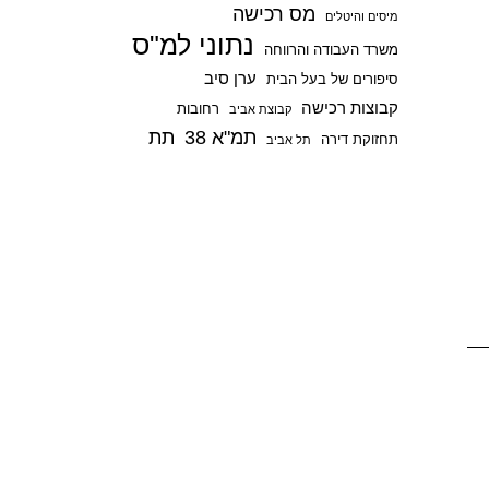
מס רכישה
p
מיסים והיטלים
נתוני למ"ס
משרד העבודה והרווחה
ערן סיב
סיפורים של בעל הבית
קבוצות רכישה
רחובות
קבוצת אביב
תמ"א 38
תת
תחזוקת דירה
תל אביב