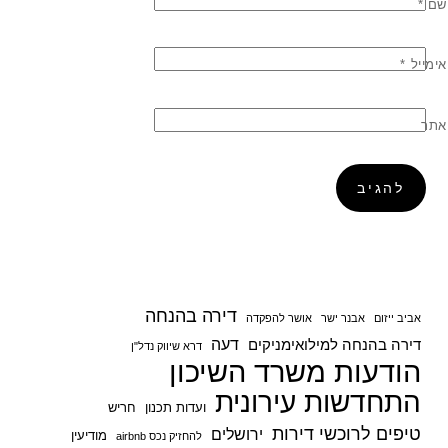
שם
*
אימייל
*
אתר
דירה בהנחה
אביב ייזום
אבנר ישר
אושר להפקדה
דעה
דירה בהנחה למילואימניקים
דרא שיווק נדל"ן
הודעות משרד השיכון
התחדשות עירונית
ועדות תכנון
חריש
טיפים לרוכשי דירות
ירושלים
מודיעין
להחזיק נכס airbnb