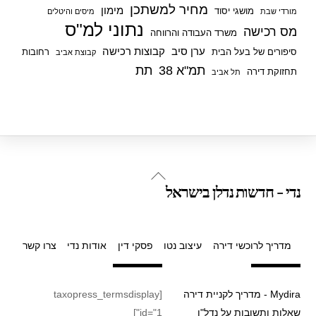
מחיר למשתכן
מימון
מושגי יסוד
מורדי שבת
מיסים והיטלים
נתוני למ"ס
מס רכישה
משרד העבודה והרווחה
ערן סיב
קבוצות רכישה
סיפורים של בעל הבית
רחובות
קבוצת אביב
תמ"א 38
תת
תחזוקת דירה
תל אביב
Back
נדי - חדשות נדלן בישראל
To
Top
מדריך לרוכשי דירה
עיצוב נטו
פסקי דין
אודות נדי
צרו קשר
Mydira - מדריך לקניית דירה
[taxopress_termsdisplay
שאלות ותשובות על נדל"ן
id="1"]