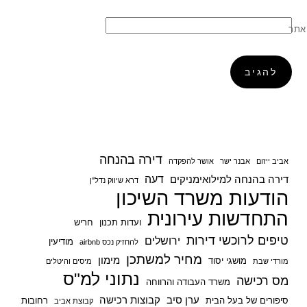
אתר
דירה בהנחה
אביב ייזום
אבנר ישר
אושר להפקדה
דעה
דירה בהנחה למילואימניקים
דרא שיווק נדל"ן
הודעות משרד השיכון
התחדשות עירונית
ועדות תכנון
חריש
טיפים לרוכשי דירות
ירושלים
מודיעין
להחזיק נכס airbnb
מחיר למשתכן
מימון
מושגי יסוד
מורדי שבת
מיסים והיטלים
נתוני למ"ס
מס רכישה
משרד העבודה והרווחה
ערן סיב
קבוצות רכישה
סיפורים של בעל הבית
רחובות
קבוצת אביב