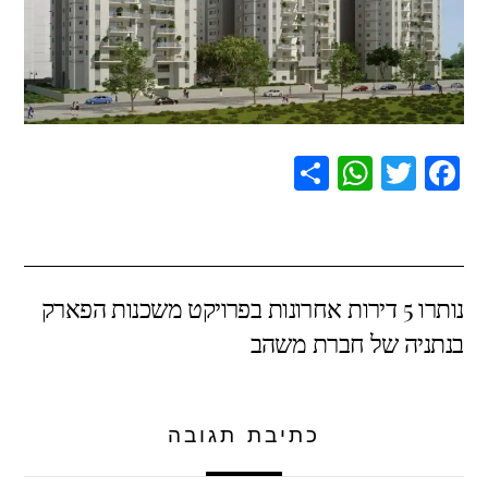
S
W
T
F
h
h
wi
a
ar
at
tt
c
e
s
er
e
נותרו 5 דירות אחרונות בפרויקט משכנות הפארק
A
b
בנתניה של חברת משהב
p
o
p
o
k
כתיבת תגובה