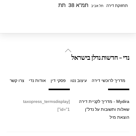
תמ"א 38
תת
תחזוקת דירה
תל אביב
Back
נדי - חדשות נדלן בישראל
To
Top
מדריך לרוכשי דירה
עיצוב נטו
פסקי דין
אודות נדי
צרו קשר
Mydira - מדריך לקניית דירה
[taxopress_termsdisplay
שאלות ותשובות על נדל"ן
id="1"]
הוצאת מיל