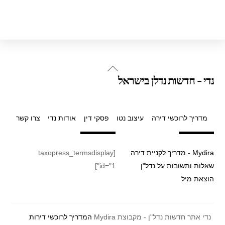
Back
נדי - חדשות נדלן בישראל
To
Top
מדריך לרוכשי דירה
עיצוב נטו
פסקי דין
אודות נדי
צרו קשר
Mydira - מדריך לקניית דירה
[taxopress_termsdisplay
שאלות ותשובות על נדל"ן
id="1"]
הוצאת מיל
נדי אתר חדשות נדל"ן - מקבוצת Mydira
המדריך לרוכשי דירות