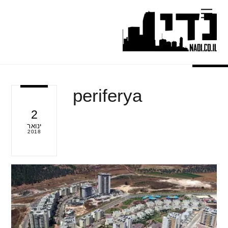
Ski
Menu
t
conten
periferya
2
ינואר
2018