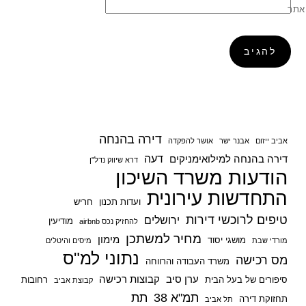
אתר
דירה בהנחה
אביב ייזום
אבנר ישר
אושר להפקדה
דעה
דירה בהנחה למילואימניקים
דרא שיווק נדל"ן
הודעות משרד השיכון
התחדשות עירונית
ועדות תכנון
חריש
טיפים לרוכשי דירות
ירושלים
מודיעין
להחזיק נכס airbnb
מחיר למשתכן
מימון
מושגי יסוד
מורדי שבת
מיסים והיטלים
נתוני למ"ס
מס רכישה
משרד העבודה והרווחה
ערן סיב
קבוצות רכישה
סיפורים של בעל הבית
רחובות
קבוצת אביב
תמ"א 38
תת
תחזוקת דירה
תל אביב