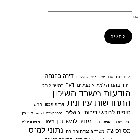
אתר
דירה בהנחה
אביב ייזום
אבנר ישר
אושר להפקדה
דעה
דירה בהנחה למילואימניקים
דרא שיווק נדל"ן
הודעות משרד השיכון
התחדשות עירונית
ועדות תכנון
חריש
טיפים לרוכשי דירות
ירושלים
מודיעין
להחזיק נכס airbnb
מחיר למשתכן
מימון
מושגי יסוד
מורדי שבת
מיסים והיטלים
נתוני למ"ס
מס רכישה
משרד העבודה והרווחה