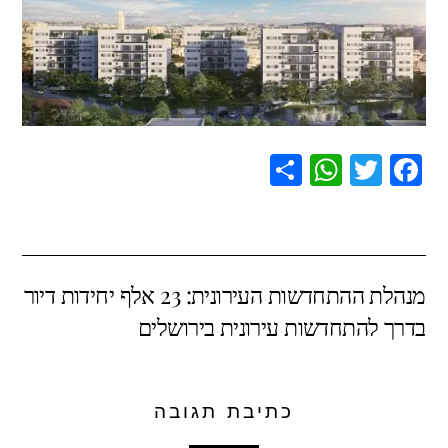
S
W
T
F
h
h
wi
a
ar
at
tt
c
e
s
er
e
מנהלת ההתחדשות העירונית: 23 אלף יחידות דיור
A
b
בדרך להתחדשות עירונית בירושלים
p
o
p
o
k
כתיבת תגובה