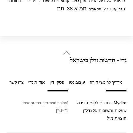
ערן סיב
קבוצות רכישה
סיפורים של בעל הבית
רחובות
קבוצת אביב
תמ"א 38
תת
תחזוקת דירה
תל אביב
Back
נדי - חדשות נדלן בישראל
To
Top
מדריך לרוכשי דירה
עיצוב נטו
פסקי דין
אודות נדי
צרו קשר
Mydira - מדריך לקניית דירה
[taxopress_termsdisplay
שאלות ותשובות על נדל"ן
id="1"]
הוצאת מיל