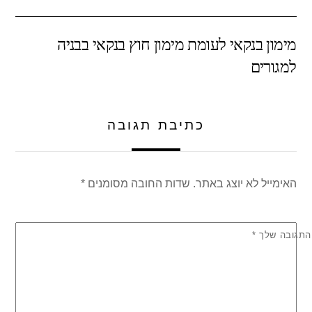
ar
at
tt
c
e
s
er
e
מימון בנקאי לעומת מימון חוץ בנקאי בבניה
A
b
למגורים
p
o
p
o
k
כתיבת תגובה
האימייל לא יוצג באתר.
שדות החובה מסומנים
*
התגובה שלך
*