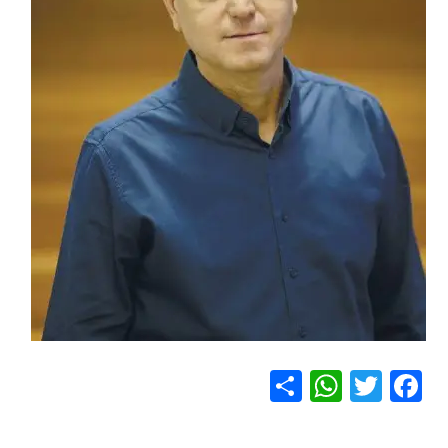
S
W
T
F
h
h
wi
a