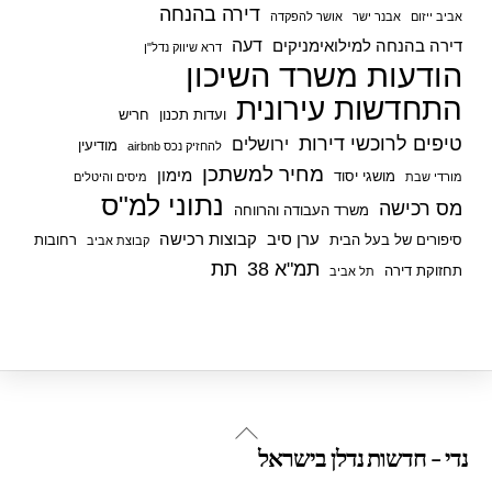
דירה בהנחה
אביב ייזום
אבנר ישר
אושר להפקדה
דעה
דירה בהנחה למילואימניקים
דרא שיווק נדל"ן
הודעות משרד השיכון
התחדשות עירונית
ועדות תכנון
חריש
טיפים לרוכשי דירות
ירושלים
מודיעין
להחזיק נכס airbnb
מחיר למשתכן
מימון
מושגי יסוד
מורדי שבת
מיסים והיטלים
נתוני למ"ס
מס רכישה
משרד העבודה והרווחה
ערן סיב
קבוצות רכישה
סיפורים של בעל הבית
רחובות
קבוצת אביב
תמ"א 38
תת
תחזוקת דירה
תל אביב
Back
נדי - חדשות נדלן בישראל
To
Top