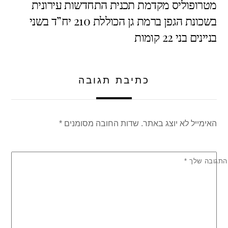
מטרופוליס מקדמת תכנית התחדשות עירונית
A
b
בשכונת הגפן ברמת גן הכוללת 210 יח”ד בשני
p
o
בניינים בני 22 קומות
p
o
k
כתיבת תגובה
האימייל לא יוצג באתר.
שדות החובה מסומנים
*
התגובה שלך
*