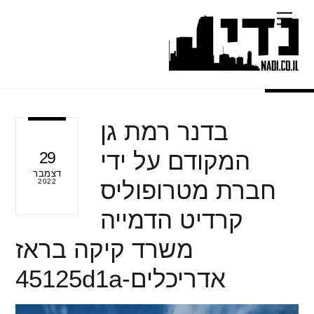
Ski
Menu
t
conten
בדנר רמת גן
המקודם על ידי
29
דצמבר
חברת מטרופוליס
2022
קרדיט הדמייה
משרד קיקה בראז
אדריכלים-45125d1a