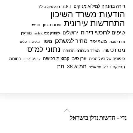
דעה
דירה בהנחה למילואימניקים
דרא שיווק נדל"ן
הודעות משרד השיכון
התחדשות עירונית
ועדות תכנון
חריש
טיפים לרוכשי דירות
ירושלים
מודיעין
להחזיק נכס airbnb
מחיר למשתכן
מימון
מושגי יסוד
מורדי שבת
מיסים והיטלים
נתוני למ"ס
מס רכישה
משרד העבודה והרווחה
ערן סיב
קבוצות רכישה
סיפורים של בעל הבית
רחובות
קבוצת אביב
תמ"א 38
תת
תחזוקת דירה
תל אביב
Back
נדי - חדשות נדלן בישראל
To
Top