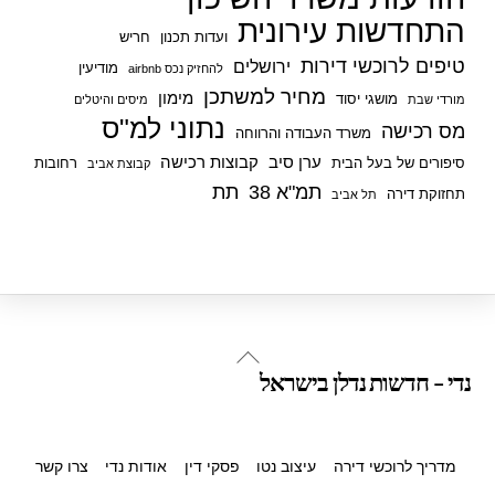
התחדשות עירונית
ועדות תכנון
חריש
טיפים לרוכשי דירות
ירושלים
מודיעין
להחזיק נכס airbnb
מחיר למשתכן
מימון
מושגי יסוד
מורדי שבת
מיסים והיטלים
נתוני למ"ס
מס רכישה
משרד העבודה והרווחה
ערן סיב
קבוצות רכישה
סיפורים של בעל הבית
רחובות
קבוצת אביב
תמ"א 38
תת
תחזוקת דירה
תל אביב
Back
נדי - חדשות נדלן בישראל
To
Top
מדריך לרוכשי דירה
עיצוב נטו
פסקי דין
אודות נדי
צרו קשר