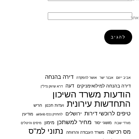
אתר
דירה בהנחה
אביב ייזום
אבנר ישר
אושר להפקדה
דעה
דירה בהנחה למילואימניקים
דרא שיווק נדל"ן
הודעות משרד השיכון
התחדשות עירונית
ועדות תכנון
חריש
טיפים לרוכשי דירות
ירושלים
מודיעין
להחזיק נכס airbnb
מחיר למשתכן
מימון
מושגי יסוד
מורדי שבת
מיסים והיטלים
נתוני למ"ס
מס רכישה
משרד העבודה והרווחה