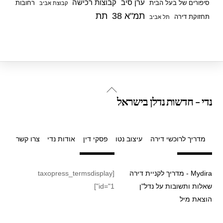
ערן סיב
קבוצות רכישה
סיפורים של בעל הבית
רחובות
קבוצת אביב
תמ"א 38
תת
תחזוקת דירה
תל אביב
Back
נדי - חדשות נדלן בישראל
To
Top
מדריך לרוכשי דירה
עיצוב נטו
פסקי דין
אודות נדי
צרו קשר
Mydira - מדריך לקניית דירה
[taxopress_termsdisplay
שאלות ותשובות על נדל"ן
id="1"]
הוצאת מיל