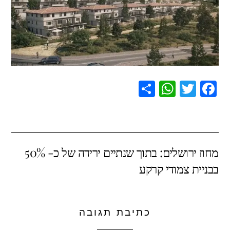
S
W
T
F
h
h
wi
a
ar
at
tt
c
e
s
er
e
מחוז ירושלים: בתוך שנתיים ירידה של כ- 50%
A
b
בבניית צמודי קרקע
p
o
p
o
k
כתיבת תגובה