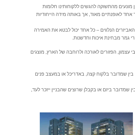
ים כי “במשך יותר מ-70 שנה אנחנו בחברת זהבי עצמון מונעים מהתשוקה להגשים ללקוחותינו חלומות
 אחד לאופנתיים מאוד, אך באותה מידה הייחודיות
והאביזרים הנלווים – כל אחד יכול לבטא את האמירה
צרי גמר מבחינת איכות וחדשנות.
י עצמון, הפזורים לאורכה ולרוחבה של הארץ, מוצגים
ב. בין שמדובר בלקוח קצה, באדריכל או במעצב פנים
שמדובר ביזם או בקבלן שרוצים שהבניין ייזכר לעד,