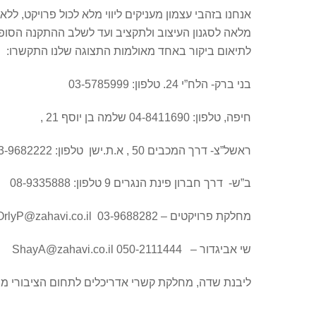
אנחנו בזהבי עצמון מעניקים ליווי מלא לכול פרויקט, ל
מלאה לסגנון העיצוב ולתקציב ועד לשלב ההתקנה הסופי
לתיאום ביקור באחד מאולמות התצוגה שלנו התקשרו:
בני ברק- הלח”י 24. טלפון: 03-5785999
חיפה, טלפון: 04-8411690 שלמה בן יוסף 21 ,
ראשל”צ- דרך המכבים 50 , א.ת.ישן טלפון: 03-9682222
ב”ש- דרך חברון פינת הנגרים 9 טלפון: 08-9335888
מחלקת פרויקטים – 03-9688282 OrlyP@zahavi.co.il
שי אביגדור – ShayA@zahavi.co.il 050-2111444
ליבנת שדה, מחלקת קשרי אדריכלים לתחום הציבורי מסחרי – avi.co.il 054-9909313