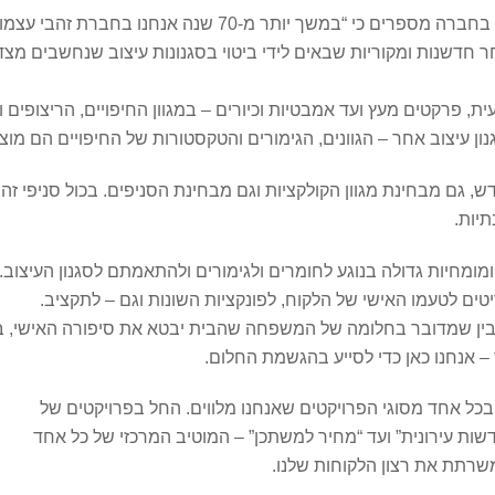
חברת זהבי עצמון היא אחת החברות הותיקות בישראל. בחברה מספר
ר חדשנות ומקוריות שבאים לידי ביטוי בסגנונות עיצוב שנחשבים מצד
ת, פרקטים מעץ ועד אמבטיות וכיורים – במגוון החיפויים, הריצופים 
סגנון עיצוב אחר – הגוונים, הגימורים והטקסטורות של החיפויים הם מו
, גם מבחינת מגוון הקולקציות וגם מבחינת הסניפים. בכול סניפי זהב
תיות.
, ומומחיות גדולה בנוגע לחומרים ולגימורים ולהתאמתם לסגנון העיצו
ים לטעמו האישי של הלקוח, לפונקציות השונות וגם – לתקציב.
 בין שמדובר בחלומה של המשפחה שהבית יבטא את סיפורה האישי, בין 
– אנחנו כאן כדי לסייע בהגשמת החלום.
 בכל אחד מסוגי הפרויקטים שאנחנו מלווים. החל בפרויקטים של
חדשות עירונית” ועד “מחיר למשתכן” – המוטיב המרכזי של כל אחד
שרתת את רצון הלקוחות שלנו.