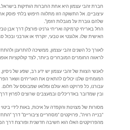
עיצוביים. אל התשוקה הזו מתלווה חיפוש בלתי פוסק אח
שלהם גוברת על מגבלות הזמן”.
החל באריחי קרמיקה ואריחי גרניט פורצלן דרך אבן טבעי
האישית שלו. אלגנטי או טבעי, יוקרתי או אורבני ובכול 
לאורך כל השנים זהבי עצמון, ממשיכה להתרענן ולהתחדש
לראווה החומרים המובחרים ביותר, לצד קולוקציות אופנ
לאנשי הצוות של זהבי עצמון יש ידע רב, שפע של ניסיון
המומחים שלנו יכולים להתאים את האריחים ושאר הפריט
עבורנו, כל פרויקט הוא עולם ומלואו שמבוסס על חלום.
ובין שמדובר באדריכלים ובמעצבים שרוצים לפרוץ דרך 
מסורות של מצוינות והקפדה על איכות, באות לידי ביטוי
“בנייה רוויה”, פרויקטים “מסחריים ציבוריים” דרך “הת
מהפרויקטים האלו הוא חשיבה חדשנית ופורצת דרך המ