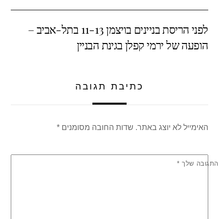
e
s
er
e
לפני הריסת בניינים בויצמן 11-13 בתל-אביב –
A
b
הופעה של ירמי קפלן בגינת הבניין
p
o
p
o
k
כתיבת תגובה
האימייל לא יוצג באתר.
שדות החובה מסומנים
*
התגובה שלך
*