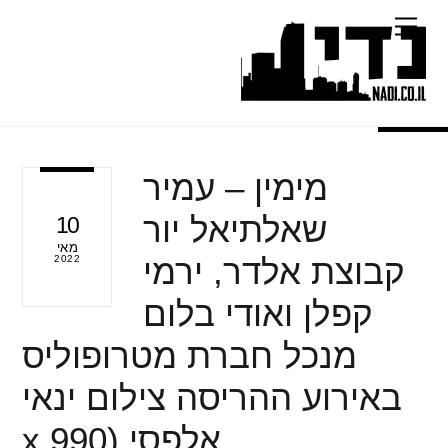
Ski
Menu
t
conten
מימין – עמיר
שאלתיאל יור
10
מאי
קבוצת אלדר, ירמי
2022
קפלן ואודי בלום
מנכל חברת מטרופוליס
באירוע ההריסה צילום ינאי
אלפסי (990 x