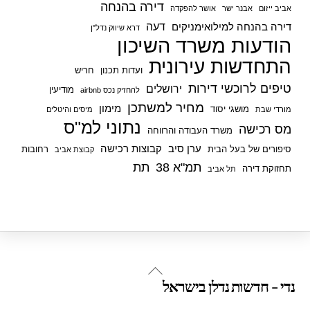
דירה בהנחה
אביב ייזום
אבנר ישר
אושר להפקדה
דעה
דירה בהנחה למילואימניקים
דרא שיווק נדל"ן
הודעות משרד השיכון
התחדשות עירונית
ועדות תכנון
חריש
טיפים לרוכשי דירות
ירושלים
מודיעין
להחזיק נכס airbnb
מחיר למשתכן
מימון
מושגי יסוד
מורדי שבת
מיסים והיטלים
נתוני למ"ס
מס רכישה
משרד העבודה והרווחה
ערן סיב
קבוצות רכישה
סיפורים של בעל הבית
רחובות
קבוצת אביב
תמ"א 38
תת
תחזוקת דירה
תל אביב
Back
נדי - חדשות נדלן בישראל
To
Top