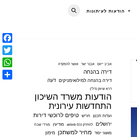
הודעות לעיתונות
F
a
T
אביב ייזום
אבנר ישר
אושר להפקדה
c
w
דירה בהנחה
W
e
i
דעה
דירה בהנחה למילואימניקים
h
S
b
t
דרא שיווק נדל"ן
a
הודעות משרד השיכון
h
o
t
t
התחדשות עירונית
a
o
e
s
r
טיפים לרוכשי דירות
ועדות תכנון
חריש
k
r
A
e
ירושלים
מודיעין
להחזיק נכס airbnb
מורדי שבת
p
מחיר למשתכן
מימון
מושגי יסוד