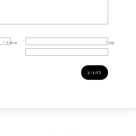
שם
*
אימייל
*