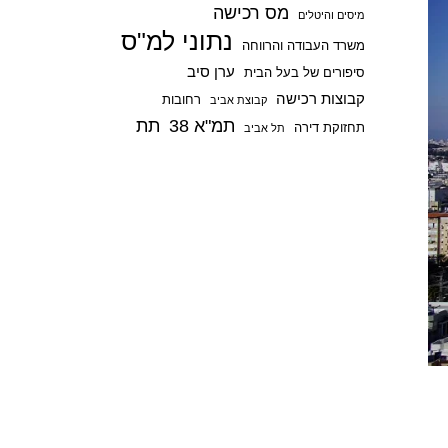
מס רכישה
p
מיסים והיטלים
נתוני למ"ס
משרד העבודה והרווחה
ערן סיב
סיפורים של בעל הבית
קבוצות רכישה
רחובות
קבוצת אביב
תמ"א 38
תת
תחזוקת דירה
תל אביב