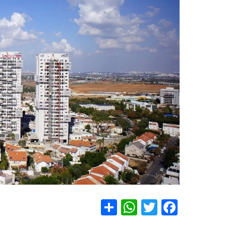
S
W
T
F
h
h
wi
a