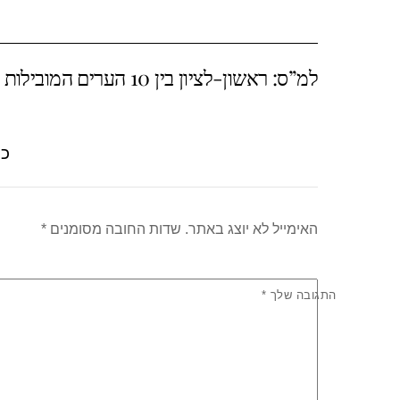
ar
at
tt
c
e
s
er
e
למ”ס: ראשון-לציון בין 10 הערים המובילות בישראל בכמות הדירות החדשות שנמכרו ב-2021
A
b
p
o
p
o
כת
k
האימייל לא יוצג באתר.
שדות החובה מסומנים
*
התגובה שלך
*