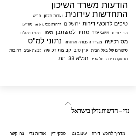
הודעות משרד השיכון
התחדשות עירונית
ועדות תכנון
חריש
טיפים לרוכשי דירות
ירושלים
מודיעין
להחזיק נכס airbnb
מחיר למשתכן
מימון
מושגי יסוד
מורדי שבת
מיסים והיטלים
נתוני למ"ס
מס רכישה
משרד העבודה והרווחה
ערן סיב
קבוצות רכישה
סיפורים של בעל הבית
רחובות
קבוצת אביב
תמ"א 38
תת
תחזוקת דירה
תל אביב
Back
נדי - חדשות נדלן בישראל
To
Top
מדריך לרוכשי דירה
עיצוב נטו
פסקי דין
אודות נדי
צרו קשר