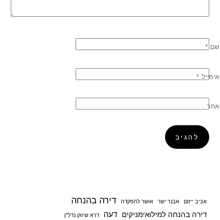
שם
*
אימייל
*
אתר
דירה בהנחה
אביב ייזום
אבנר ישר
אושר להפקדה
דעה
דירה בהנחה למילואימניקים
דרא שיווק נדל"ן