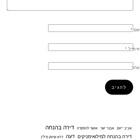
שם
*
אימייל
*
אתר
דירה בהנחה
אביב ייזום
אבנר ישר
אושר להפקדה
דעה
דירה בהנחה למילואימניקים
דרא שיווק נדל"ן