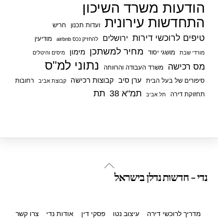
הודעות משרד השיכון
התחדשות עירונית
ועדות תכנון
חריש
טיפים לרוכשי דירות
ירושלים
מודיעין
להחזיק נכס airbnb
מחיר למשתכן
מימון
מושגי יסוד
מורדי שבת
מיסים והיטלים
נתוני למ"ס
מס רכישה
משרד העבודה והרווחה
ערן סיב
קבוצות רכישה
סיפורים של בעל הבית
רחובות
קבוצת אביב
תמ"א 38
תת
תחזוקת דירה
תל אביב
Back
נדי - חדשות נדלן בישראל
To
Top
מדריך לרוכשי דירה
עיצוב נטו
פסקי דין
אודות נדי
צרו קשר