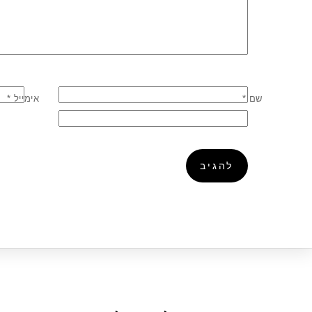
שם
*
אימייל
*