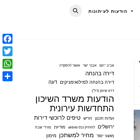
הודעות לעיתונות
F
a
T
אביב ייזום
אבנר ישר
אושר להפקדה
c
w
דירה בהנחה
W
e
i
דעה
דירה בהנחה למילואימניקים
h
S
b
t
דרא שיווק נדל"ן
a
הודעות משרד השיכון
h
o
t
t
התחדשות עירונית
a
o
e
s
r
טיפים לרוכשי דירות
ועדות תכנון
חריש
k
r
A
e
ירושלים
מודיעין
להחזיק נכס airbnb
מורדי שבת
p
מחיר למשתכן
מימון
מושגי יסוד