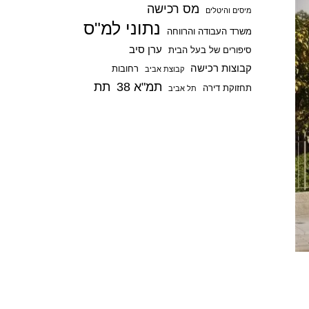
מס רכישה
p
מיסים והיטלים
נתוני למ"ס
משרד העבודה והרווחה
ערן סיב
סיפורים של בעל הבית
קבוצות רכישה
רחובות
קבוצת אביב
תמ"א 38
תת
תחזוקת דירה
תל אביב