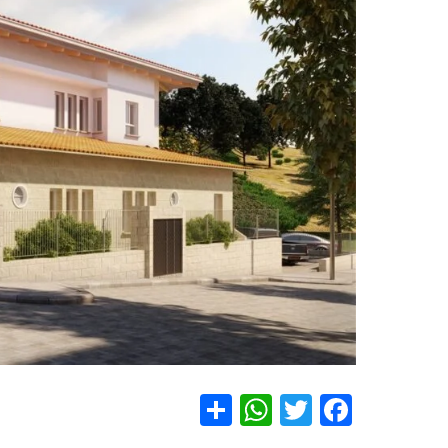
S
W
T
F
h
h
wi
a