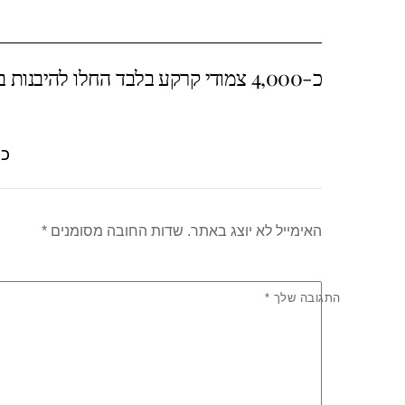
ar
at
tt
c
e
s
er
e
כ-4,000 צמודי קרקע בלבד החלו להיבנות בישראל במחצית הראשונה של 2021
A
b
p
o
p
o
כת
k
האימייל לא יוצג באתר.
שדות החובה מסומנים
*
התגובה שלך
*