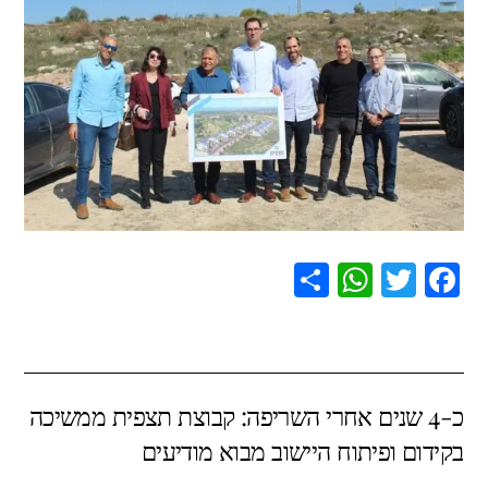
S
W
T
F
h
h
wi
a
ar
at
tt
c
e
s
er
e
כ-4 שנים אחרי השריפה: קבוצת תצפית ממשיכה
A
b
בקידום ופיתוח היישוב מבוא מודיעים
p
o