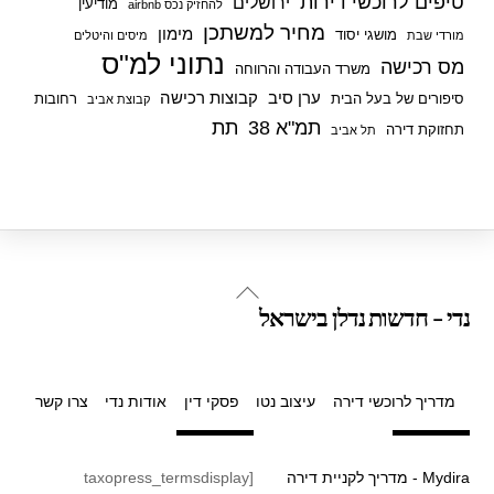
טיפים לרוכשי דירות
ירושלים
מודיעין
להחזיק נכס airbnb
מחיר למשתכן
מימון
מושגי יסוד
מורדי שבת
מיסים והיטלים
נתוני למ"ס
מס רכישה
משרד העבודה והרווחה
ערן סיב
קבוצות רכישה
סיפורים של בעל הבית
רחובות
קבוצת אביב
תמ"א 38
תת
תחזוקת דירה
תל אביב
Back
נדי - חדשות נדלן בישראל
To
Top
מדריך לרוכשי דירה
עיצוב נטו
פסקי דין
אודות נדי
צרו קשר
Mydira - מדריך לקניית דירה
[taxopress_termsdisplay