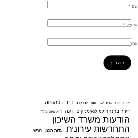
שם
*
אימייל
*
אתר
דירה בהנחה
אביב ייזום
אבנר ישר
אושר להפקדה
דעה
דירה בהנחה למילואימניקים
דרא שיווק נדל"ן
הודעות משרד השיכון
התחדשות עירונית
ועדות תכנון
חריש