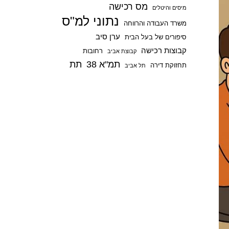
מס רכישה
p
מיסים והיטלים
נתוני למ"ס
משרד העבודה והרווחה
ערן סיב
סיפורים של בעל הבית
קבוצות רכישה
רחובות
קבוצת אביב
תמ"א 38
תת
תחזוקת דירה
תל אביב