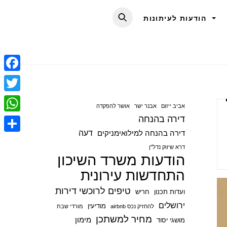
הודעות לעיתונות
F
a
T
אביב ייזום
אבנר ישר
אושר להפקדה
c
w
דירה בהנחה
W
e
i
דעה
דירה בהנחה למילואימניקים
h
S
b
t
דרא שיווק נדל"ן
a
הודעות משרד השיכון
h
o
t
t
התחדשות עירונית
a
o
e
s
r
טיפים לרוכשי דירות
ועדות תכנון
חריש
k
r
A
e
ירושלים
מודיעין
להחזיק נכס airbnb
מורדי שבת
p
מחיר למשתכן
מימון
מושגי יסוד