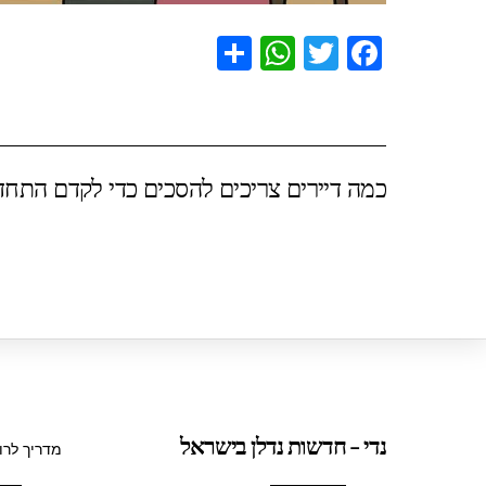
S
W
T
F
h
h
wi
a
ar
at
tt
c
e
s
er
e
כמה דיירים צריכים להסכים כדי לקדם התחד
A
b
p
o
p
o
k
נדי - חדשות נדלן בישראל
מדריך לרו