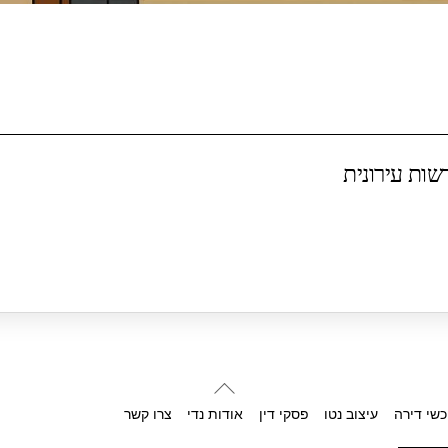
שות עירונית
Back
To
כשי דירה
עיצוב נטו
פסקי דין
אודות נדי
צרו קשר
Top