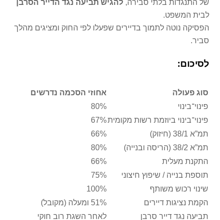
של התנגדות בלתי סבירה,
להגיש תביעה נגד הדייר הסרבן
לבית המשפט.
הפסיקה נוטה לתמוך בדיירים שפעלו לפי החוק ומציגים מהלך
סביר.
לסיכום:
סוג פעולה
אחוזי הסכמה נדרשים
פינוי־בינוי
80%
פינוי־בינוי ביוזמת רשות מקומית
67%
תמ”א 38/1 (חיזוק)
66%
תמ”א 38/2 (הריסה ובנייה)
80%
התקנת מעלית
66%
תוספת בנייה / שיפוץ חיצוני
75%
שינוי רכוש משותף
100%
הקמת נציגות דיירים
51% ומעלה (מקובל)
תביעה נגד דייר סרבן
לאחר השגת רוב חוקי