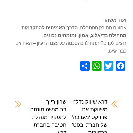
ועוד משהו
:
אחוזים הם רק ההתחלה.
הדרך האמיתית להתקדמות
מתחילה בדיאלוג, אמון, ומומחים נכונים.
רוצים לקדם? תתחילו בהסכמה על עצם הרעיון – האחוזים
כבר יגיעו.
S
W
T
F
h
h
wi
a
ar
at
tt
c
e
s
er
e
A
b
דרא שיווק נדל”ן
שרון רייך
משווקת את
בר-מנשה מונתה
p
o
פרויקט ‘מערבה’
לתפקיד מנהלת
p
o
של חברת ‘בסט’
חטיבה בחברת
k
ברחובות
דרא