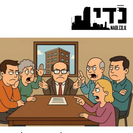
Ski
Menu
t
conten