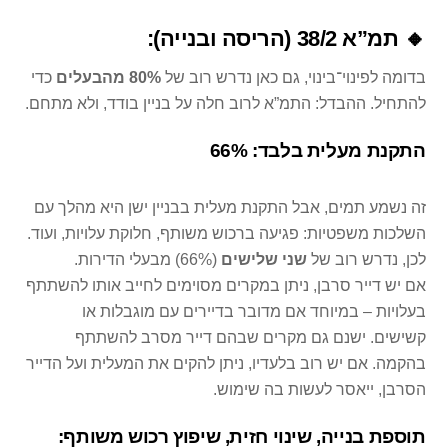
🔸 תמ”א 38/2 (הריסה ובנייה):
בדומה לפינוי־בינוי, גם כאן נדרש רוב של
80% מהבעלים
כדי
להתחיל. ההבדל: התמ”א לרוב חלה על בניין בודד, ולא מתחם.
התקנת מעלית בלבד: 66%
זה נשמע תמים, אבל התקנת מעלית בבניין ישן היא מהלך עם
השלכות משפטיות: פגיעה ברכוש משותף, חלוקת עלויות, ועוד.
לכן, נדרש רוב של
שני שלישים
(66%) מבעלי הדירות.
אם יש דייר סרבן, ניתן במקרים מסוימים לחייב אותו להשתתף
בעלויות – במיוחד אם מדובר בדיירים עם מוגבלות או
קשישים. ישנם גם מקרים שבהם דייר מסרב להשתתף
בהקמה. אם יש רוב בלעדיו, ניתן להקים את המעלית ועל הדייר
הסרבן, ייאסר לעשות בה שימוש.
תוספת בנייה, שינוי חזית, שיפוץ רכוש משותף: