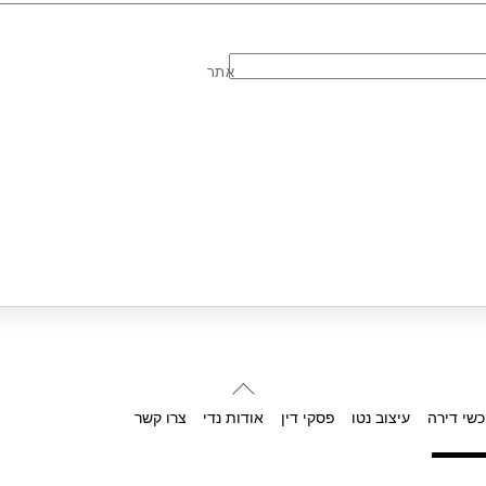
אתר
Back
To
כשי דירה
עיצוב נטו
פסקי דין
אודות נדי
צרו קשר
Top