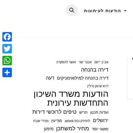
הודעות לעיתונות
F
a
T
אביב ייזום
אבנר ישר
אושר להפקדה
c
w
דירה בהנחה
W
e
i
דעה
דירה בהנחה למילואימניקים
h
S
b
t
דרא שיווק נדל"ן
a
הודעות משרד השיכון
h
o
t
t
התחדשות עירונית
a
o
e
s
r
טיפים לרוכשי דירות
ועדות תכנון
חריש
k
r
A
e
ירושלים
מודיעין
להחזיק נכס airbnb
מורדי שבת
p
מחיר למשתכן
מימון
מושגי יסוד