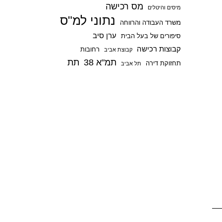
מס רכישה
p
מיסים והיטלים
נתוני למ"ס
משרד העבודה והרווחה
ערן סיב
סיפורים של בעל הבית
קבוצות רכישה
רחובות
קבוצת אביב
תמ"א 38
תת
תחזוקת דירה
תל אביב