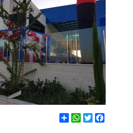
S
W
T
F
h
h
wi
a