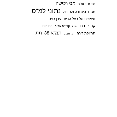
מס רכישה
p
מיסים והיטלים
נתוני למ"ס
משרד העבודה והרווחה
ערן סיב
סיפורים של בעל הבית
קבוצות רכישה
רחובות
קבוצת אביב
תמ"א 38
תת
תחזוקת דירה
תל אביב