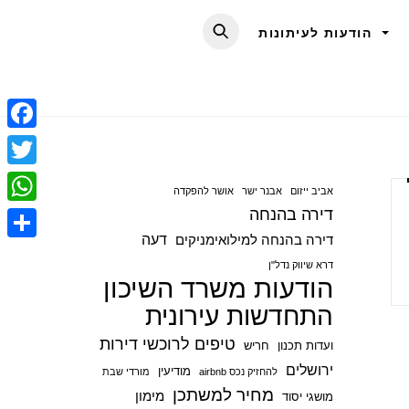
הודעות לעיתונות
F
a
T
אביב ייזום
אבנר ישר
אושר להפקדה
c
w
דירה בהנחה
W
e
i
דעה
דירה בהנחה למילואימניקים
h
S
b
t
דרא שיווק נדל"ן
a
הודעות משרד השיכון
h
o
t
t
התחדשות עירונית
a
o
e
s
r
טיפים לרוכשי דירות
ועדות תכנון
חריש
k
r
A
e
ירושלים
מודיעין
להחזיק נכס airbnb
מורדי שבת
p
מחיר למשתכן
מימון
מושגי יסוד