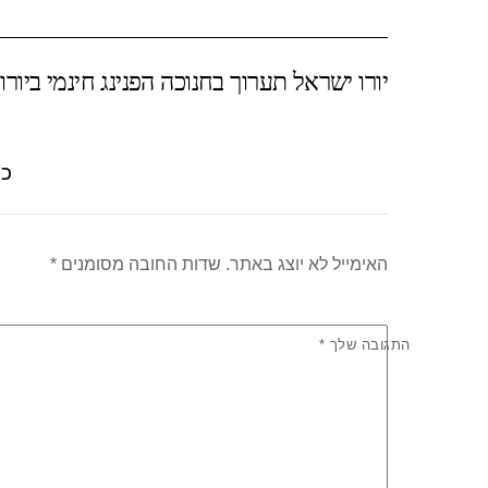
ar
at
tt
c
e
s
er
e
יורו ישראל תערוך בחנוכה הפנינג חינמי ביורו
A
b
p
o
p
o
כת
k
האימייל לא יוצג באתר.
שדות החובה מסומנים
*
התגובה שלך
*