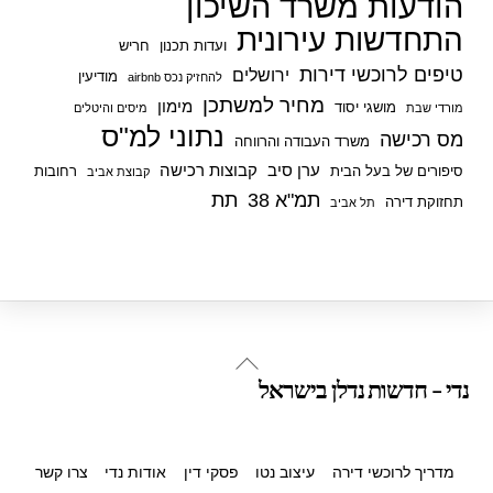
הודעות משרד השיכון
התחדשות עירונית
ועדות תכנון
חריש
טיפים לרוכשי דירות
ירושלים
מודיעין
להחזיק נכס airbnb
מחיר למשתכן
מימון
מושגי יסוד
מורדי שבת
מיסים והיטלים
נתוני למ"ס
מס רכישה
משרד העבודה והרווחה
ערן סיב
קבוצות רכישה
סיפורים של בעל הבית
רחובות
קבוצת אביב
תמ"א 38
תת
תחזוקת דירה
תל אביב
Back
נדי - חדשות נדלן בישראל
To
Top
מדריך לרוכשי דירה
עיצוב נטו
פסקי דין
אודות נדי
צרו קשר