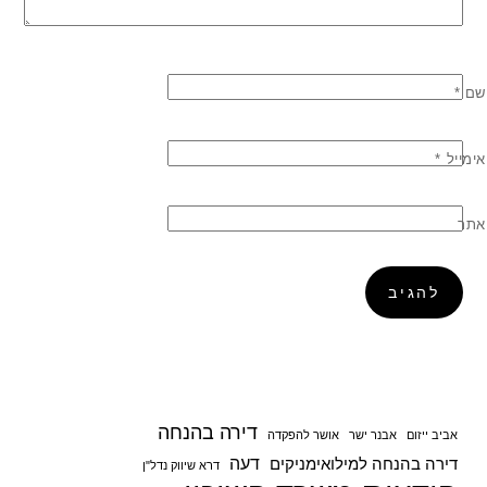
שם
*
אימייל
*
אתר
דירה בהנחה
אביב ייזום
אבנר ישר
אושר להפקדה
דעה
דירה בהנחה למילואימניקים
דרא שיווק נדל"ן