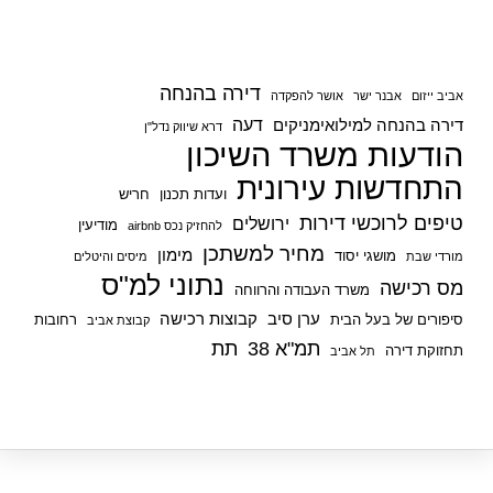
דירה בהנחה
אביב ייזום
אבנר ישר
אושר להפקדה
דעה
דירה בהנחה למילואימניקים
דרא שיווק נדל"ן
הודעות משרד השיכון
התחדשות עירונית
ועדות תכנון
חריש
טיפים לרוכשי דירות
ירושלים
מודיעין
להחזיק נכס airbnb
מחיר למשתכן
מימון
מושגי יסוד
מורדי שבת
מיסים והיטלים
נתוני למ"ס
מס רכישה
משרד העבודה והרווחה
ערן סיב
קבוצות רכישה
סיפורים של בעל הבית
רחובות
קבוצת אביב
תמ"א 38
תת
תחזוקת דירה
תל אביב