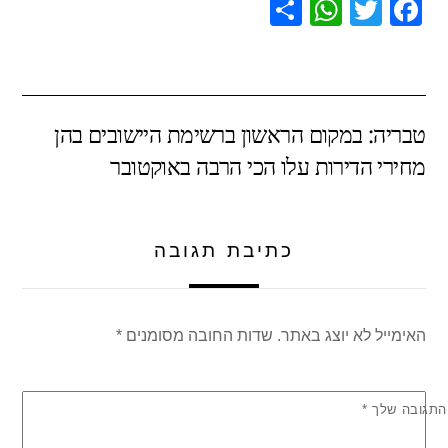
S
W
T
F
h
h
wi
a
ar
at
tt
c
e
s
er
e
טבריה: במקום הראשון ברשימת היישובים בהן
A
b
מחירי הדירות עלו הכי הרבה באוקטובר
p
o
p
o
k
כתיבת תגובה
האימייל לא יוצג באתר.
שדות החובה מסומנים
*
התגובה שלך
*