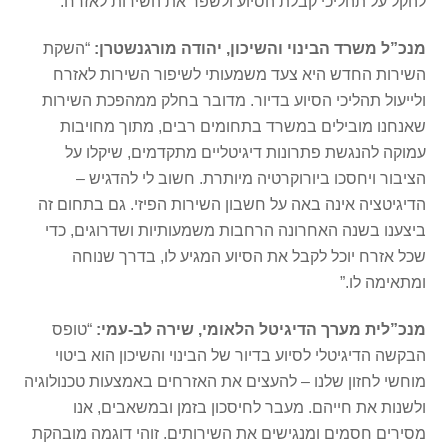
להקל על תהליכי קבלת הסיוע ולשפר את השירות לאזרח.
מנכ”ל משרד הבינוי והשיכון, יהודה מורגנשטרן:
“השקת
השירות החדש היא צעד משמעותי לשיפור השירות לאזרח
ולייעול תהליכי הסיוע בדיור. מדובר בחלק ממהפכת השירות
שאנחנו מובילים במשרד בתחומים רבים, מתוך מחויבות
עמוקה להנגשת פתרונות דיגיטליים מתקדמים, שיקלו על
הציבור ויחסכו ביורוקרטיה מיותרת. חשוב לי להדגיש –
הדיגיטציה אינה באה על חשבון השירות הפיזי. גם בתחום זה
ביצענו בשנה האחרונה הרחבות משמעותיות ושדרוגים, כדי
שכל אזרח יוכל לקבל את הסיוע המגיע לו, בדרך שנוחה
ומתאימה לו.”
מנכ”לית מערך הדיגיטל הלאומי, שירה לב-עמי:
“טופס
הבקשה הדיגיטלי לסיוע בדיור של הבינוי והשיכון הוא ביטוי
מוחשי לחזון שלנו – להעצים את האזרחים באמצעות טכנולוגיה
ולשנות את חייהם. מעבר לחיסכון בזמן ובמשאבים, אנו
מסירים חסמים ומנגישים את השירותים. זוהי דוגמה מובהקת