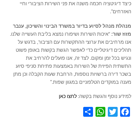
כיצד דיגיטציה חכמה משנה את פני השירות הציבורי וחיי
האזרחים”.
מנהלת מנהל לסיוע בדיור במשרד הבינוי והשיכון, ענבר
מזוז שור:
“איכות השירות ושיפורו נמצא בליבת העשייה שלנו.
אנו מרחיבים את ערוצי ההתקשרות עם הציבור, בדגש על
תהליכים דיגיטליים כדי לאפשר הגשת בקשות באופן פשוט
ונגיש בכל זמן ומקום. לצד זה, אנו פועלים להרחיב את
התשתית הפיזית של השירות באמצעות פתיחת סניפי סיוע
בשכר דירה ברשויות נוספות, הרחבת שעות הקבלה וכן מתן
מענה במוקדים הטלפוניים במגוון שפות.”
למידע נוסף והגשת בקשה:
לחצו כאן
S
W
T
F
h
h
wi
a
ar
at
tt
c