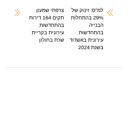
e
s
er
e
A
b
למ”ס: זינוק של
צרפתי שמעון
29% בהתחלות
תקים 164 דירות
p
o
הבנייה
בהתחדשות
p
o
בהתחדשות
עירונית בקריית
k
עירונית באשדוד
שרת בחולון
בשנת 2024