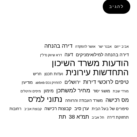
דירה בהנחה
אביב ייזום
אבנר ישר
אושר להפקדה
דעה
דירה בהנחה למילואימניקים
דרא שיווק נדל"ן
הודעות משרד השיכון
התחדשות עירונית
ועדות תכנון
חריש
טיפים לרוכשי דירות
ירושלים
מודיעין
להחזיק נכס airbnb
מחיר למשתכן
מימון
מושגי יסוד
מורדי שבת
מיסים והיטלים
נתוני למ"ס
מס רכישה
משרד העבודה והרווחה
ערן סיב
קבוצות רכישה
סיפורים של בעל הבית
רחובות
קבוצת אביב
תמ"א 38
תת
תחזוקת דירה
תל אביב