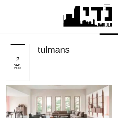
Ski
Menu
t
conten
tulmans
2
ינואר
2018