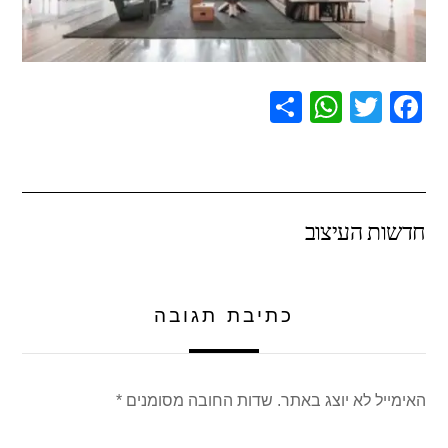
S
W
T
F
h
h
wi
a
ar
at
tt
c
e
s
er
e
חדשות העיצוב
A
b
p
o
p
o
כתיבת תגובה
k
האימייל לא יוצג באתר.
שדות החובה מסומנים
*