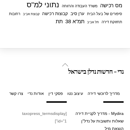
נתוני למ"ס
מס רכישה
משרד העבודה והרווחה
ערן סיב
קבוצות רכישה
סיפורים של בעל הבית
רחובות
קבוצת אביב
תמ"א 38
תת
תחזוקת דירה
תל אביב
Back
נדי - חדשות נדלן בישראל
To
Top
מדריך לרוכשי דירה
עיצוב נטו
פסקי דין
אודות נדי
צרו קשר
Mydira - מדריך לקניית דירה
[taxopress_termsdisplay
שאלות ותשובות על נדל"ן
id="1"]
הוצאת מיל