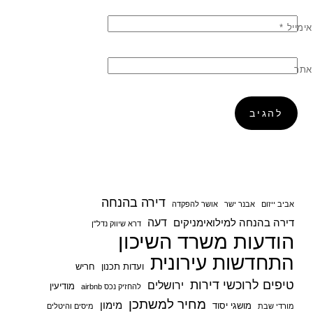
אימייל
*
אתר
דירה בהנחה
אביב ייזום
אבנר ישר
אושר להפקדה
דעה
דירה בהנחה למילואימניקים
דרא שיווק נדל"ן
הודעות משרד השיכון
התחדשות עירונית
ועדות תכנון
חריש
טיפים לרוכשי דירות
ירושלים
מודיעין
להחזיק נכס airbnb
מחיר למשתכן
מימון
מושגי יסוד
מורדי שבת
מיסים והיטלים