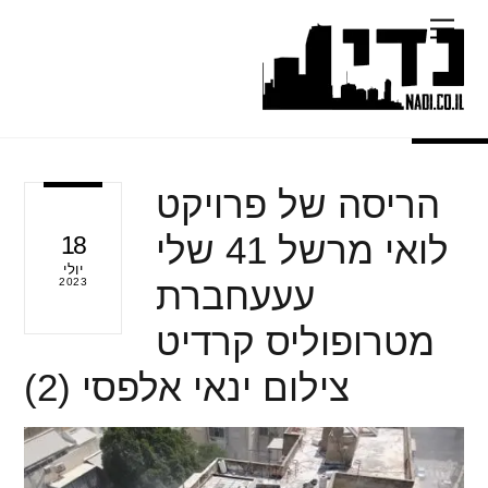
Ski
Menu
t
conten
הריסה של פרויקט
לואי מרשל 41 שלי
18
יולי
עעעחברת
2023
מטרופוליס קרדיט
צילום ינאי אלפסי (2)