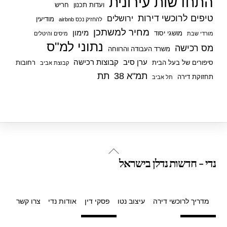
התחדשות עירונית
ועדות תכנון
חריש
טיפים לרוכשי דירות
ירושלים
מודיעין
להחזיק נכס airbnb
מחיר למשתכן
מימון
מושגי יסוד
מורדי שבת
מיסים והיטלים
נתוני למ"ס
מס רכישה
משרד העבודה והרווחה
ערן סיב
קבוצות רכישה
סיפורים של בעל הבית
רחובות
קבוצת אביב
תמ"א 38
תת
תחזוקת דירה
תל אביב
Back
נדי - חדשות נדלן בישראל
To
Top
מדריך לרוכשי דירה
עיצוב נטו
פסקי דין
אודות נדי
צרו קשר