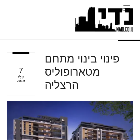
Ski
Menu
t
conten
פינוי בינוי מתחם
מטארופוליס
7
יולי
הרצליה
2019