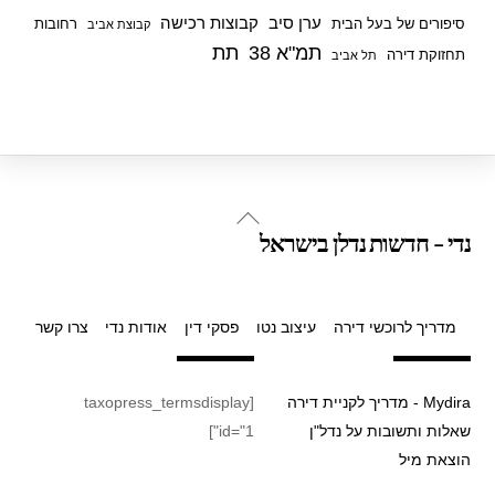
ערן סיב
קבוצות רכישה
סיפורים של בעל הבית
רחובות
קבוצת אביב
תמ"א 38
תת
תחזוקת דירה
תל אביב
Back
נדי - חדשות נדלן בישראל
To
Top
מדריך לרוכשי דירה
עיצוב נטו
פסקי דין
אודות נדי
צרו קשר
Mydira - מדריך לקניית דירה
[taxopress_termsdisplay
שאלות ותשובות על נדל"ן
id="1"]
הוצאת מיל