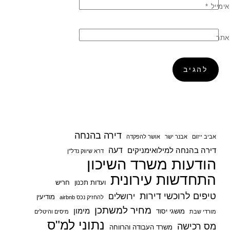
אימייל
*
אתר
דירה בהנחה
אביב ייזום
אבנר ישר
אושר להפקדה
דעה
דירה בהנחה למילואימניקים
דרא שיווק נדל"ן
הודעות משרד השיכון
התחדשות עירונית
ועדות תכנון
חריש
טיפים לרוכשי דירות
ירושלים
מודיעין
להחזיק נכס airbnb
מחיר למשתכן
מימון
מושגי יסוד
מורדי שבת
מיסים והיטלים
נתוני למ"ס
מס רכישה
משרד העבודה והרווחה