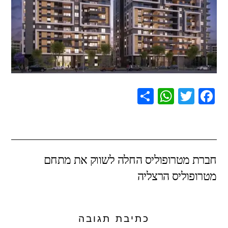
S
W
T
F
h
h
wi
a
ar
at
tt
c
e
s
er
e
חברת מטרופוליס החלה לשווק את מתחם
A
b
מטרופוליס הרצליה
p
o
p
o
k
כתיבת תגובה