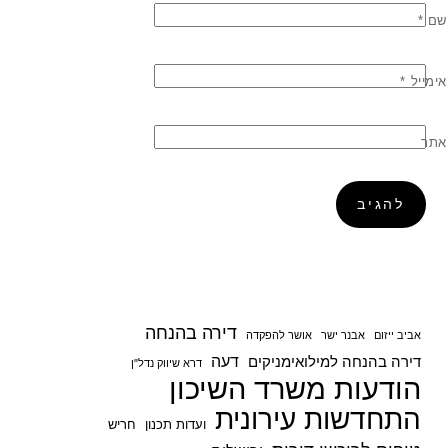
שם
*
אימייל
*
אתר
דירה בהנחה
אביב ייזום
אבנר ישר
אושר להפקדה
דעה
דירה בהנחה למילואימניקים
דרא שיווק נדל"ן
הודעות משרד השיכון
התחדשות עירונית
ועדות תכנון
חריש