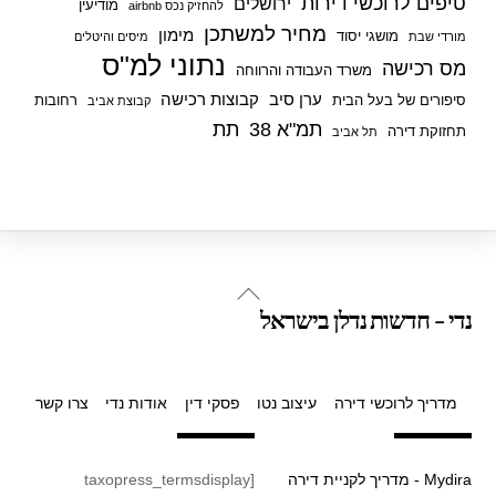
טיפים לרוכשי דירות
ירושלים
מודיעין
להחזיק נכס airbnb
מחיר למשתכן
מימון
מושגי יסוד
מורדי שבת
מיסים והיטלים
נתוני למ"ס
מס רכישה
משרד העבודה והרווחה
ערן סיב
קבוצות רכישה
סיפורים של בעל הבית
רחובות
קבוצת אביב
תמ"א 38
תת
תחזוקת דירה
תל אביב
Back
נדי - חדשות נדלן בישראל
To
Top
מדריך לרוכשי דירה
עיצוב נטו
פסקי דין
אודות נדי
צרו קשר
Mydira - מדריך לקניית דירה
[taxopress_termsdisplay