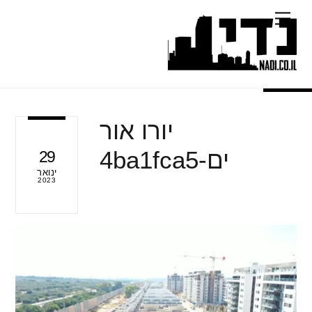
Ski
Menu
t
conten
יורו אור
ים-4ba1fca5
29
ינואר
2023