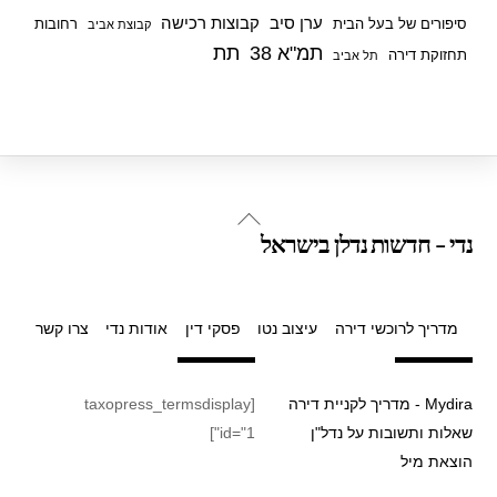
ערן סיב
קבוצות רכישה
סיפורים של בעל הבית
רחובות
קבוצת אביב
תמ"א 38
תת
תחזוקת דירה
תל אביב
Back
נדי - חדשות נדלן בישראל
To
Top
מדריך לרוכשי דירה
עיצוב נטו
פסקי דין
אודות נדי
צרו קשר
Mydira - מדריך לקניית דירה
[taxopress_termsdisplay
שאלות ותשובות על נדל"ן
id="1"]
הוצאת מיל