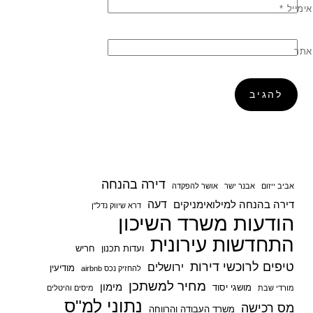
אימייל
*
אתר
דירה בהנחה
אביב ייזום
אבנר ישר
אושר להפקדה
דעה
דירה בהנחה למילואימניקים
דרא שיווק נדל"ן
הודעות משרד השיכון
התחדשות עירונית
ועדות תכנון
חריש
טיפים לרוכשי דירות
ירושלים
מודיעין
להחזיק נכס airbnb
מחיר למשתכן
מימון
מושגי יסוד
מורדי שבת
מיסים והיטלים
נתוני למ"ס
מס רכישה
משרד העבודה והרווחה