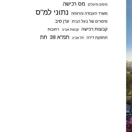
מס רכישה
p
מיסים והיטלים
נתוני למ"ס
משרד העבודה והרווחה
ערן סיב
סיפורים של בעל הבית
קבוצות רכישה
רחובות
קבוצת אביב
תמ"א 38
תת
תחזוקת דירה
תל אביב