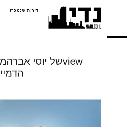
Ski
דירות שנמכרו
t
conten
viewשל יוסי אבר
הדמייה ווי