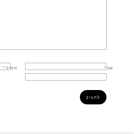
שם
*
אימייל
*