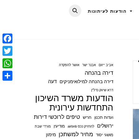
הודעות לעיתונות
F
a
T
אביב ייזום
אבנר ישר
אושר להפקדה
c
w
דירה בהנחה
W
e
i
דעה
דירה בהנחה למילואימניקים
h
S
b
t
דרא שיווק נדל"ן
a
הודעות משרד השיכון
h
o
t
t
התחדשות עירונית
a
o
e
s
r
טיפים לרוכשי דירות
ועדות תכנון
חריש
k
r
A
e
ירושלים
מודיעין
להחזיק נכס airbnb
מורדי שבת
p
מחיר למשתכן
מימון
מושגי יסוד