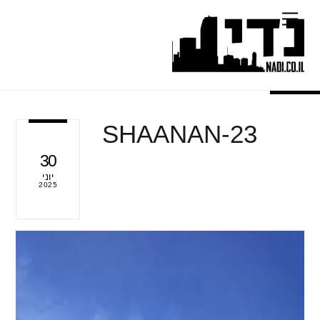
Ski
Menu
t
conten
SHAANAN-23
30
יוני
2025