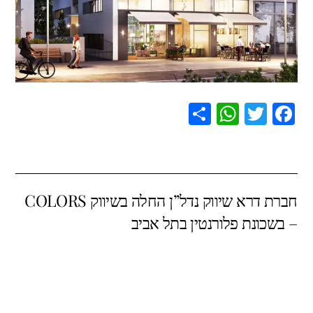
S
W
T
F
h
h
wi
a
ar
at
tt
c
e
s
er
e
חברת דרא שיווק נדל”ן החלה בשיווק COLORS
A
b
– בשכונת פלורנטין בתל אביב
p
o
p
o
k