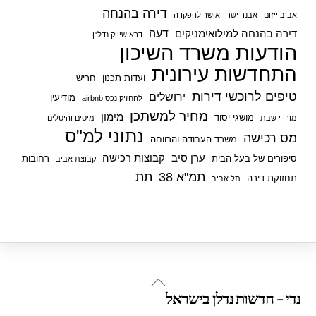
דירה בהנחה
אביב ייזום
אבנר ישר
אושר להפקדה
דעה
דירה בהנחה למילואימניקים
דרא שיווק נדל"ן
הודעות משרד השיכון
התחדשות עירונית
ועדות תכנון
חריש
טיפים לרוכשי דירות
ירושלים
מודיעין
להחזיק נכס airbnb
מחיר למשתכן
מימון
מושגי יסוד
מורדי שבת
מיסים והיטלים
נתוני למ"ס
מס רכישה
משרד העבודה והרווחה
ערן סיב
קבוצות רכישה
סיפורים של בעל הבית
רחובות
קבוצת אביב
תמ"א 38
תת
תחזוקת דירה
תל אביב
Back
נדי - חדשות נדלן בישראל
To